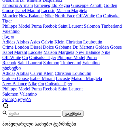
Gabbana
Dr. Martens
Dsquared2
Emporio Armani
Ermenegildo Zegna
Giuseppe Zanotti
Golden
Goose
Isabel Marant
Lacoste
Maison Margiela
Moncler
New Balance
Nike
North Face
Off-White
On
Onitsuka
Tiger
Philippe Model
Puma
Reebok
Saint Laurent
Salomon
Timberland
Valentino
ქალი
Adidas
Alohas
Asics
Calvin Klein
Christian Louboutin
Crime London
Diesel
Dolce Gabbana
Dr. Martens
Golden Goose
Isabel Marant
Lacoste
Maison Margiela
New Balance
Nike
Off-White
On
Onitsuka Tiger
Philippe Model
Puma
Reebok
Saint Laurent
Salomon
Timberland
Valentino
უნისექსი
Adidas
Alohas
Calvin Klein
Christian Louboutin
Golden Goose
Isabel Marant
Lacoste
Maison Margiela
New Balance
Nike
On
Onitsuka Tiger
Philippe Model
Puma
Reebok
Saint Laurent
Salomon
Valentino
ფასდაკლება
გაუქმება
პოპულარული საძიებო ტერმინები