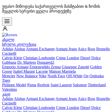
უფასო მიწოდება საქართველოს მასშტაბით & ზომის
შეცვლის სერვისი ყველა პროდუქტზე
ახალი
სრული კოლექცია
Adidas
Alohas
Armani Exchange
Armani Jeans
Asics
Boss
Brunello
Cucinelli
Calvin Klein
Christian Louboutin
Crime London
Diesel
Dolce
Gabbana
Dr. Martens
Dsquared2
Emporio Armani
Ermenegildo Zegna
Giuseppe Zanotti
Golden
Goose
Isabel Marant
Lacoste
Maison Margiela
Moncler
New Balance
Nike
North Face
Off-White
On
Onitsuka
Tiger
Philippe Model
Puma
Reebok
Saint Laurent
Salomon
Timberland
Valentino
კაცი
Adidas
Alohas
Armani Exchange
Armani Jeans
Asics
Boss
Brunello
Cucinelli
Calvin Klein
Christian Louboutin
Crime London
Diesel
Dolce