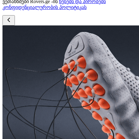
ვეთანხმები Rovers.ge -ის
წესებს და პირობებს
კონფიდენციალურობის პოლიტიკას