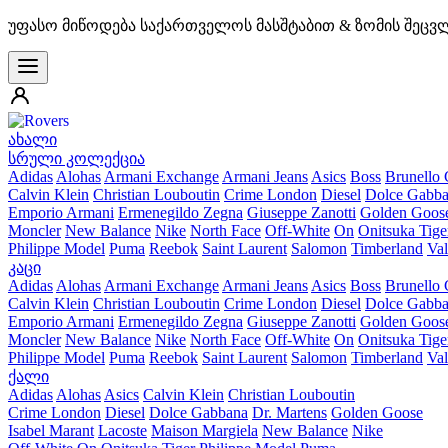
უფასო მიწოდება საქართველოს მასშტაბით & ზომის შეცვ
ახალი
სრული კოლექცია
Adidas
Alohas
Armani Exchange
Armani Jeans
Asics
Boss
Brunello 
Calvin Klein
Christian Louboutin
Crime London
Diesel
Dolce Gabb
Emporio Armani
Ermenegildo Zegna
Giuseppe Zanotti
Golden Goos
Moncler
New Balance
Nike
North Face
Off-White
On
Onitsuka Tige
Philippe Model
Puma
Reebok
Saint Laurent
Salomon
Timberland
Val
კაცი
Adidas
Alohas
Armani Exchange
Armani Jeans
Asics
Boss
Brunello 
Calvin Klein
Christian Louboutin
Crime London
Diesel
Dolce Gabb
Emporio Armani
Ermenegildo Zegna
Giuseppe Zanotti
Golden Goos
Moncler
New Balance
Nike
North Face
Off-White
On
Onitsuka Tige
Philippe Model
Puma
Reebok
Saint Laurent
Salomon
Timberland
Val
ქალი
Adidas
Alohas
Asics
Calvin Klein
Christian Louboutin
Crime London
Diesel
Dolce Gabbana
Dr. Martens
Golden Goose
Isabel Marant
Lacoste
Maison Margiela
New Balance
Nike