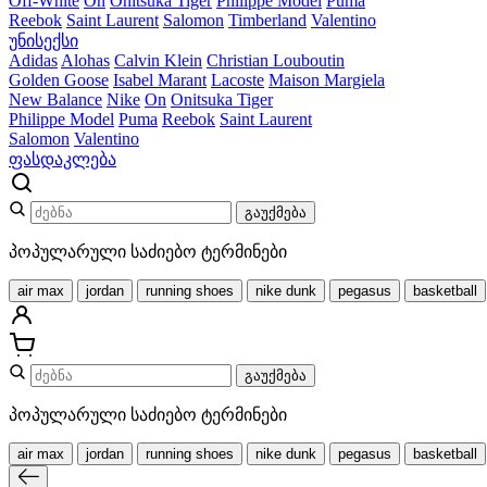
Off-White
On
Onitsuka Tiger
Philippe Model
Puma
Reebok
Saint Laurent
Salomon
Timberland
Valentino
უნისექსი
Adidas
Alohas
Calvin Klein
Christian Louboutin
Golden Goose
Isabel Marant
Lacoste
Maison Margiela
New Balance
Nike
On
Onitsuka Tiger
Philippe Model
Puma
Reebok
Saint Laurent
Salomon
Valentino
ფასდაკლება
გაუქმება
პოპულარული საძიებო ტერმინები
air max
jordan
running shoes
nike dunk
pegasus
basketball
გაუქმება
პოპულარული საძიებო ტერმინები
air max
jordan
running shoes
nike dunk
pegasus
basketball