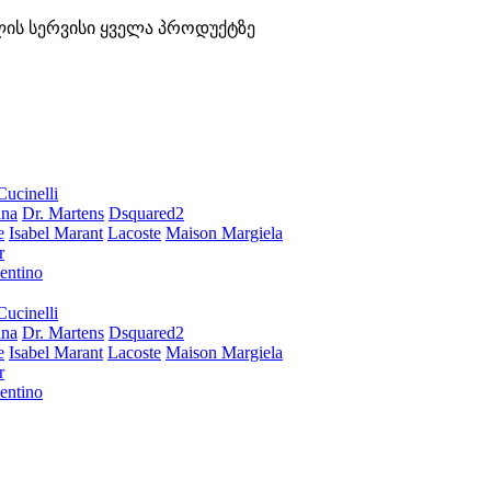
ლის სერვისი ყველა პროდუქტზე
Cucinelli
ana
Dr. Martens
Dsquared2
e
Isabel Marant
Lacoste
Maison Margiela
r
entino
Cucinelli
ana
Dr. Martens
Dsquared2
e
Isabel Marant
Lacoste
Maison Margiela
r
entino