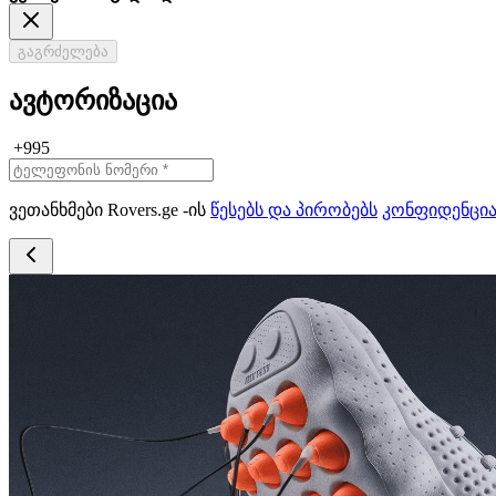
გაგრძელება
ავტორიზაცია
+995
ვეთანხმები Rovers.ge -ის
წესებს და პირობებს
კონფიდენცი