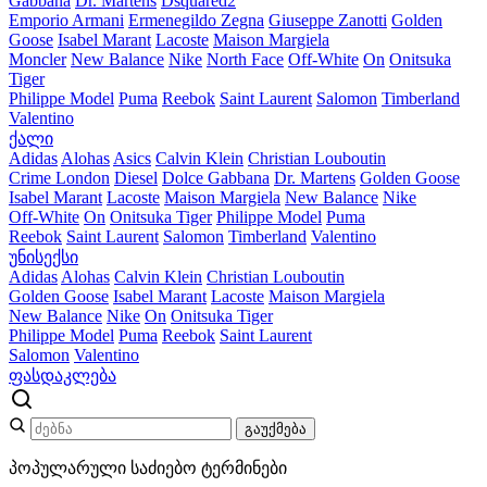
Gabbana
Dr. Martens
Dsquared2
Emporio Armani
Ermenegildo Zegna
Giuseppe Zanotti
Golden
Goose
Isabel Marant
Lacoste
Maison Margiela
Moncler
New Balance
Nike
North Face
Off-White
On
Onitsuka
Tiger
Philippe Model
Puma
Reebok
Saint Laurent
Salomon
Timberland
Valentino
ქალი
Adidas
Alohas
Asics
Calvin Klein
Christian Louboutin
Crime London
Diesel
Dolce Gabbana
Dr. Martens
Golden Goose
Isabel Marant
Lacoste
Maison Margiela
New Balance
Nike
Off-White
On
Onitsuka Tiger
Philippe Model
Puma
Reebok
Saint Laurent
Salomon
Timberland
Valentino
უნისექსი
Adidas
Alohas
Calvin Klein
Christian Louboutin
Golden Goose
Isabel Marant
Lacoste
Maison Margiela
New Balance
Nike
On
Onitsuka Tiger
Philippe Model
Puma
Reebok
Saint Laurent
Salomon
Valentino
ფასდაკლება
გაუქმება
პოპულარული საძიებო ტერმინები