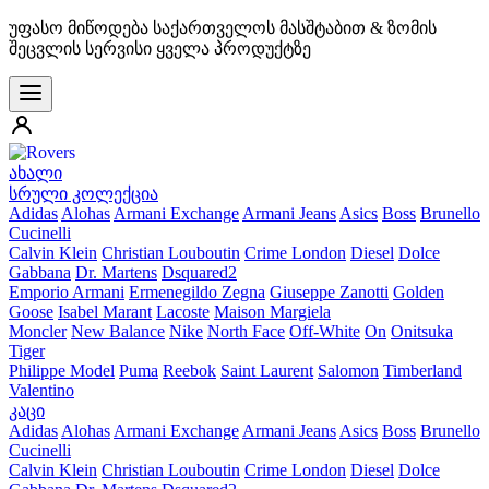
უფასო მიწოდება საქართველოს მასშტაბით & ზომის
შეცვლის სერვისი ყველა პროდუქტზე
ახალი
სრული კოლექცია
Adidas
Alohas
Armani Exchange
Armani Jeans
Asics
Boss
Brunello
Cucinelli
Calvin Klein
Christian Louboutin
Crime London
Diesel
Dolce
Gabbana
Dr. Martens
Dsquared2
Emporio Armani
Ermenegildo Zegna
Giuseppe Zanotti
Golden
Goose
Isabel Marant
Lacoste
Maison Margiela
Moncler
New Balance
Nike
North Face
Off-White
On
Onitsuka
Tiger
Philippe Model
Puma
Reebok
Saint Laurent
Salomon
Timberland
Valentino
კაცი
Adidas
Alohas
Armani Exchange
Armani Jeans
Asics
Boss
Brunello
Cucinelli
Calvin Klein
Christian Louboutin
Crime London
Diesel
Dolce