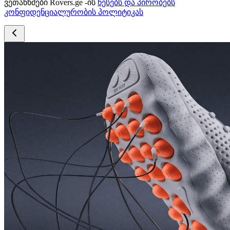
ვეთანხმები Rovers.ge -ის
წესებს და პირობებს
კონფიდენციალურობის პოლიტიკას