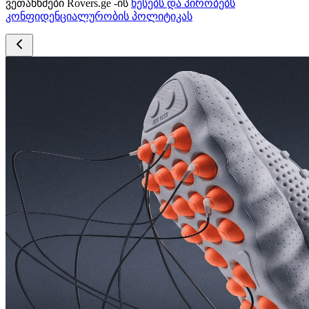
ვეთანხმები Rovers.ge -ის
წესებს და პირობებს
კონფიდენციალურობის პოლიტიკას