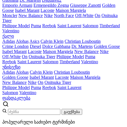
Gabbana
Dr. Martens
Dsquared2
Emporio Armani
Ermenegildo Zegna
Giuseppe Zanotti
Golden
Goose
Isabel Marant
Lacoste
Maison Margiela
Moncler
New Balance
Nike
North Face
Off-White
On
Onitsuka
Tiger
Philippe Model
Puma
Reebok
Saint Laurent
Salomon
Timberland
Valentino
ქალი
Adidas
Alohas
Asics
Calvin Klein
Christian Louboutin
Crime London
Diesel
Dolce Gabbana
Dr. Martens
Golden Goose
Isabel Marant
Lacoste
Maison Margiela
New Balance
Nike
Off-White
On
Onitsuka Tiger
Philippe Model
Puma
Reebok
Saint Laurent
Salomon
Timberland
Valentino
უნისექსი
Adidas
Alohas
Calvin Klein
Christian Louboutin
Golden Goose
Isabel Marant
Lacoste
Maison Margiela
New Balance
Nike
On
Onitsuka Tiger
Philippe Model
Puma
Reebok
Saint Laurent
Salomon
Valentino
ფასდაკლება
გაუქმება
პოპულარული საძიებო ტერმინები