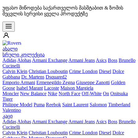
უფასო მიწოდება საქართველოს მასშტაბით & ზომის
შეცვლის სერვისი ყველა პროდუქტზე
ახალი
სრული კოლექცია
Adidas
Alohas
Armani Exchange
Armani Jeans
Asics
Boss
Brunello
Cucinelli
Calvin Klein
Christian Louboutin
Crime London
Diesel
Dolce
Gabbana
Dr. Martens
Dsquared2
Emporio Armani
Ermenegildo Zegna
Giuseppe Zanotti
Golden
Goose
Isabel Marant
Lacoste
Maison Margiela
Moncler
New Balance
Nike
North Face
Off-White
On
Onitsuka
Tiger
Philippe Model
Puma
Reebok
Saint Laurent
Salomon
Timberland
Valentino
კაცი
Adidas
Alohas
Armani Exchange
Armani Jeans
Asics
Boss
Brunello
Cucinelli
Calvin Klein
Christian Louboutin
Crime London
Diesel
Dolce