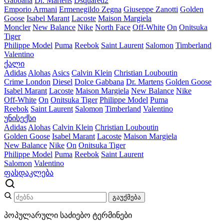
Gabbana
Dr. Martens
Dsquared2
Emporio Armani
Ermenegildo Zegna
Giuseppe Zanotti
Golden
Goose
Isabel Marant
Lacoste
Maison Margiela
Moncler
New Balance
Nike
North Face
Off-White
On
Onitsuka
Tiger
Philippe Model
Puma
Reebok
Saint Laurent
Salomon
Timberland
Valentino
ქალი
Adidas
Alohas
Asics
Calvin Klein
Christian Louboutin
Crime London
Diesel
Dolce Gabbana
Dr. Martens
Golden Goose
Isabel Marant
Lacoste
Maison Margiela
New Balance
Nike
Off-White
On
Onitsuka Tiger
Philippe Model
Puma
Reebok
Saint Laurent
Salomon
Timberland
Valentino
უნისექსი
Adidas
Alohas
Calvin Klein
Christian Louboutin
Golden Goose
Isabel Marant
Lacoste
Maison Margiela
New Balance
Nike
On
Onitsuka Tiger
Philippe Model
Puma
Reebok
Saint Laurent
Salomon
Valentino
ფასდაკლება
გაუქმება
პოპულარული საძიებო ტერმინები