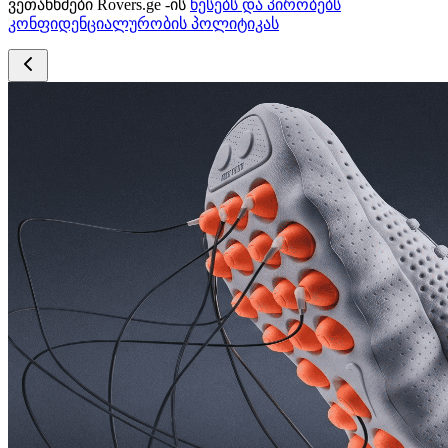
ვეთანხმები Rovers.ge -ის
წესებს და პირობებს
კონფიდენციალურობის პოლიტიკას