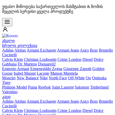
უფასო მიწოდება საქართველოს მასშტაბით & ზომის
შეცვლის სერვისი ყველა პროდუქტზე
ახალი
სრული კოლექცია
Adidas
Alohas
Armani Exchange
Armani Jeans
Asics
Boss
Brunello
Cucinelli
Calvin Klein
Christian Louboutin
Crime London
Diesel
Dolce
Gabbana
Dr. Martens
Dsquared2
Emporio Armani
Ermenegildo Zegna
Giuseppe Zanotti
Golden
Goose
Isabel Marant
Lacoste
Maison Margiela
Moncler
New Balance
Nike
North Face
Off-White
On
Onitsuka
Tiger
Philippe Model
Puma
Reebok
Saint Laurent
Salomon
Timberland
Valentino
კაცი
Adidas
Alohas
Armani Exchange
Armani Jeans
Asics
Boss
Brunello
Cucinelli
Calvin Klein
Christian Louboutin
Crime London
Diesel
Dolce