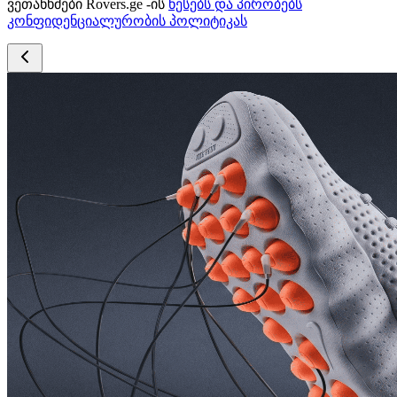
ვეთანხმები Rovers.ge -ის
წესებს და პირობებს
კონფიდენციალურობის პოლიტიკას