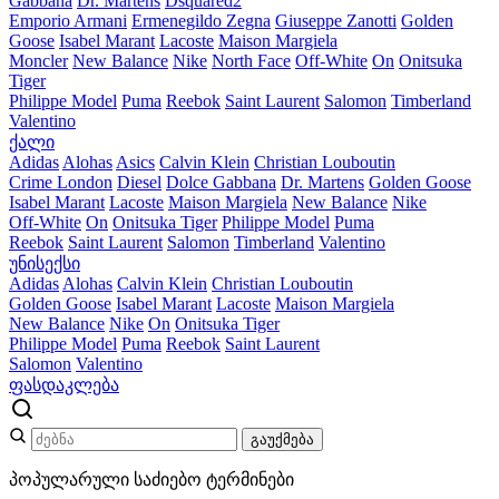
Gabbana
Dr. Martens
Dsquared2
Emporio Armani
Ermenegildo Zegna
Giuseppe Zanotti
Golden
Goose
Isabel Marant
Lacoste
Maison Margiela
Moncler
New Balance
Nike
North Face
Off-White
On
Onitsuka
Tiger
Philippe Model
Puma
Reebok
Saint Laurent
Salomon
Timberland
Valentino
ქალი
Adidas
Alohas
Asics
Calvin Klein
Christian Louboutin
Crime London
Diesel
Dolce Gabbana
Dr. Martens
Golden Goose
Isabel Marant
Lacoste
Maison Margiela
New Balance
Nike
Off-White
On
Onitsuka Tiger
Philippe Model
Puma
Reebok
Saint Laurent
Salomon
Timberland
Valentino
უნისექსი
Adidas
Alohas
Calvin Klein
Christian Louboutin
Golden Goose
Isabel Marant
Lacoste
Maison Margiela
New Balance
Nike
On
Onitsuka Tiger
Philippe Model
Puma
Reebok
Saint Laurent
Salomon
Valentino
ფასდაკლება
გაუქმება
პოპულარული საძიებო ტერმინები