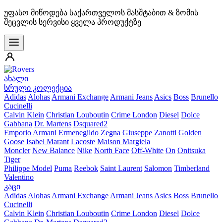
უფასო მიწოდება საქართველოს მასშტაბით & ზომის
შეცვლის სერვისი ყველა პროდუქტზე
ახალი
სრული კოლექცია
Adidas
Alohas
Armani Exchange
Armani Jeans
Asics
Boss
Brunello
Cucinelli
Calvin Klein
Christian Louboutin
Crime London
Diesel
Dolce
Gabbana
Dr. Martens
Dsquared2
Emporio Armani
Ermenegildo Zegna
Giuseppe Zanotti
Golden
Goose
Isabel Marant
Lacoste
Maison Margiela
Moncler
New Balance
Nike
North Face
Off-White
On
Onitsuka
Tiger
Philippe Model
Puma
Reebok
Saint Laurent
Salomon
Timberland
Valentino
კაცი
Adidas
Alohas
Armani Exchange
Armani Jeans
Asics
Boss
Brunello
Cucinelli
Calvin Klein
Christian Louboutin
Crime London
Diesel
Dolce