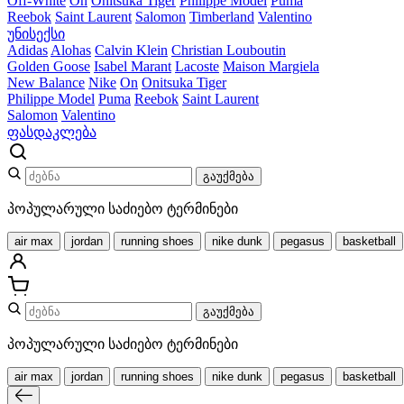
Off-White
On
Onitsuka Tiger
Philippe Model
Puma
Reebok
Saint Laurent
Salomon
Timberland
Valentino
უნისექსი
Adidas
Alohas
Calvin Klein
Christian Louboutin
Golden Goose
Isabel Marant
Lacoste
Maison Margiela
New Balance
Nike
On
Onitsuka Tiger
Philippe Model
Puma
Reebok
Saint Laurent
Salomon
Valentino
ფასდაკლება
გაუქმება
პოპულარული საძიებო ტერმინები
air max
jordan
running shoes
nike dunk
pegasus
basketball
გაუქმება
პოპულარული საძიებო ტერმინები
air max
jordan
running shoes
nike dunk
pegasus
basketball