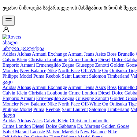
უფასო მიწოდება საქართველოს მასშტაბით & ზომის შეცვ
ახალი
სრული კოლექცია
Adidas
Alohas
Armani Exchange
Armani Jeans
Asics
Boss
Brunello 
Calvin Klein
Christian Louboutin
Crime London
Diesel
Dolce Gabb
Emporio Armani
Ermenegildo Zegna
Giuseppe Zanotti
Golden Goos
Moncler
New Balance
Nike
North Face
Off-White
On
Onitsuka Tige
Philippe Model
Puma
Reebok
Saint Laurent
Salomon
Timberland
Val
კაცი
Adidas
Alohas
Armani Exchange
Armani Jeans
Asics
Boss
Brunello 
Calvin Klein
Christian Louboutin
Crime London
Diesel
Dolce Gabb
Emporio Armani
Ermenegildo Zegna
Giuseppe Zanotti
Golden Goos
Moncler
New Balance
Nike
North Face
Off-White
On
Onitsuka Tige
Philippe Model
Puma
Reebok
Saint Laurent
Salomon
Timberland
Val
ქალი
Adidas
Alohas
Asics
Calvin Klein
Christian Louboutin
Crime London
Diesel
Dolce Gabbana
Dr. Martens
Golden Goose
Isabel Marant
Lacoste
Maison Margiela
New Balance
Nike