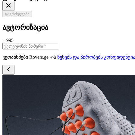
გაგრძელება
ავტორიზაცია
+995
ვეთანხმები Rovers.ge -ის
წესებს და პირობებს
კონფიდენცი