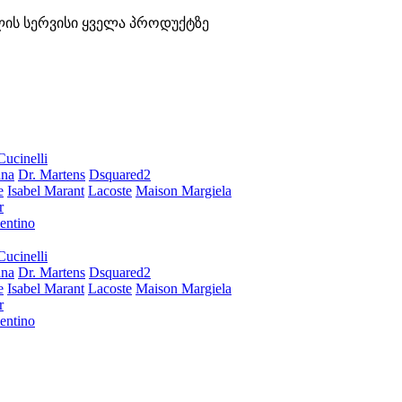
ლის სერვისი ყველა პროდუქტზე
Cucinelli
ana
Dr. Martens
Dsquared2
e
Isabel Marant
Lacoste
Maison Margiela
r
entino
Cucinelli
ana
Dr. Martens
Dsquared2
e
Isabel Marant
Lacoste
Maison Margiela
r
entino