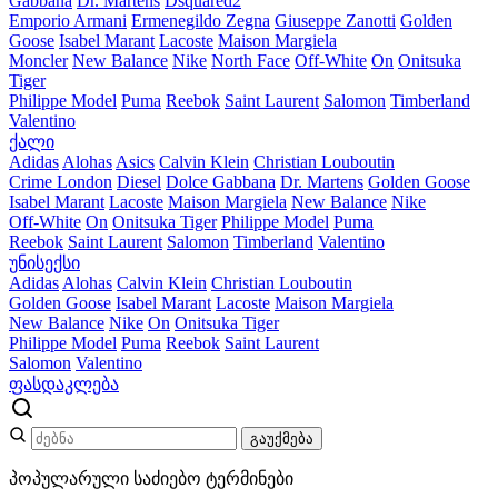
Gabbana
Dr. Martens
Dsquared2
Emporio Armani
Ermenegildo Zegna
Giuseppe Zanotti
Golden
Goose
Isabel Marant
Lacoste
Maison Margiela
Moncler
New Balance
Nike
North Face
Off-White
On
Onitsuka
Tiger
Philippe Model
Puma
Reebok
Saint Laurent
Salomon
Timberland
Valentino
ქალი
Adidas
Alohas
Asics
Calvin Klein
Christian Louboutin
Crime London
Diesel
Dolce Gabbana
Dr. Martens
Golden Goose
Isabel Marant
Lacoste
Maison Margiela
New Balance
Nike
Off-White
On
Onitsuka Tiger
Philippe Model
Puma
Reebok
Saint Laurent
Salomon
Timberland
Valentino
უნისექსი
Adidas
Alohas
Calvin Klein
Christian Louboutin
Golden Goose
Isabel Marant
Lacoste
Maison Margiela
New Balance
Nike
On
Onitsuka Tiger
Philippe Model
Puma
Reebok
Saint Laurent
Salomon
Valentino
ფასდაკლება
გაუქმება
პოპულარული საძიებო ტერმინები