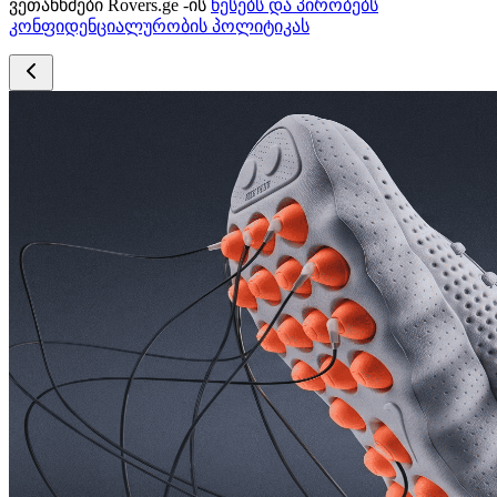
ვეთანხმები Rovers.ge -ის
წესებს და პირობებს
კონფიდენციალურობის პოლიტიკას