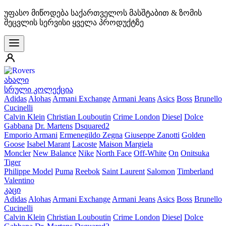
უფასო მიწოდება საქართველოს მასშტაბით & ზომის
შეცვლის სერვისი ყველა პროდუქტზე
ახალი
სრული კოლექცია
Adidas
Alohas
Armani Exchange
Armani Jeans
Asics
Boss
Brunello
Cucinelli
Calvin Klein
Christian Louboutin
Crime London
Diesel
Dolce
Gabbana
Dr. Martens
Dsquared2
Emporio Armani
Ermenegildo Zegna
Giuseppe Zanotti
Golden
Goose
Isabel Marant
Lacoste
Maison Margiela
Moncler
New Balance
Nike
North Face
Off-White
On
Onitsuka
Tiger
Philippe Model
Puma
Reebok
Saint Laurent
Salomon
Timberland
Valentino
კაცი
Adidas
Alohas
Armani Exchange
Armani Jeans
Asics
Boss
Brunello
Cucinelli
Calvin Klein
Christian Louboutin
Crime London
Diesel
Dolce