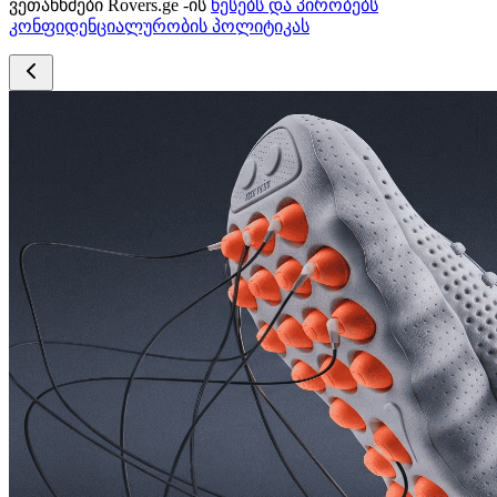
ვეთანხმები Rovers.ge -ის
წესებს და პირობებს
კონფიდენციალურობის პოლიტიკას