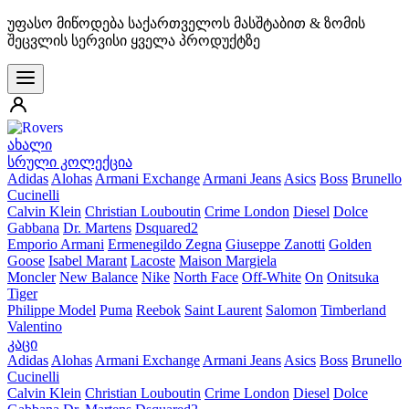
უფასო მიწოდება საქართველოს მასშტაბით & ზომის
შეცვლის სერვისი ყველა პროდუქტზე
ახალი
სრული კოლექცია
Adidas
Alohas
Armani Exchange
Armani Jeans
Asics
Boss
Brunello
Cucinelli
Calvin Klein
Christian Louboutin
Crime London
Diesel
Dolce
Gabbana
Dr. Martens
Dsquared2
Emporio Armani
Ermenegildo Zegna
Giuseppe Zanotti
Golden
Goose
Isabel Marant
Lacoste
Maison Margiela
Moncler
New Balance
Nike
North Face
Off-White
On
Onitsuka
Tiger
Philippe Model
Puma
Reebok
Saint Laurent
Salomon
Timberland
Valentino
კაცი
Adidas
Alohas
Armani Exchange
Armani Jeans
Asics
Boss
Brunello
Cucinelli
Calvin Klein
Christian Louboutin
Crime London
Diesel
Dolce