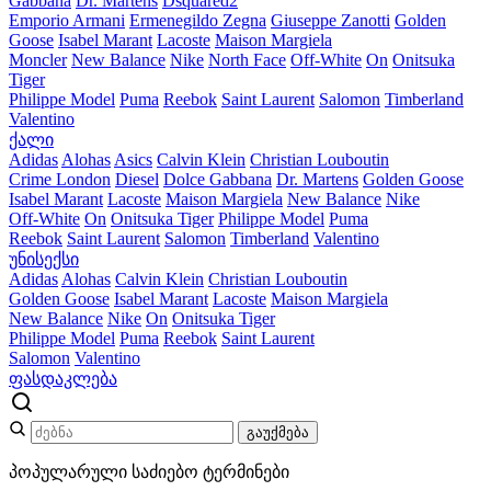
Gabbana
Dr. Martens
Dsquared2
Emporio Armani
Ermenegildo Zegna
Giuseppe Zanotti
Golden
Goose
Isabel Marant
Lacoste
Maison Margiela
Moncler
New Balance
Nike
North Face
Off-White
On
Onitsuka
Tiger
Philippe Model
Puma
Reebok
Saint Laurent
Salomon
Timberland
Valentino
ქალი
Adidas
Alohas
Asics
Calvin Klein
Christian Louboutin
Crime London
Diesel
Dolce Gabbana
Dr. Martens
Golden Goose
Isabel Marant
Lacoste
Maison Margiela
New Balance
Nike
Off-White
On
Onitsuka Tiger
Philippe Model
Puma
Reebok
Saint Laurent
Salomon
Timberland
Valentino
უნისექსი
Adidas
Alohas
Calvin Klein
Christian Louboutin
Golden Goose
Isabel Marant
Lacoste
Maison Margiela
New Balance
Nike
On
Onitsuka Tiger
Philippe Model
Puma
Reebok
Saint Laurent
Salomon
Valentino
ფასდაკლება
გაუქმება
პოპულარული საძიებო ტერმინები