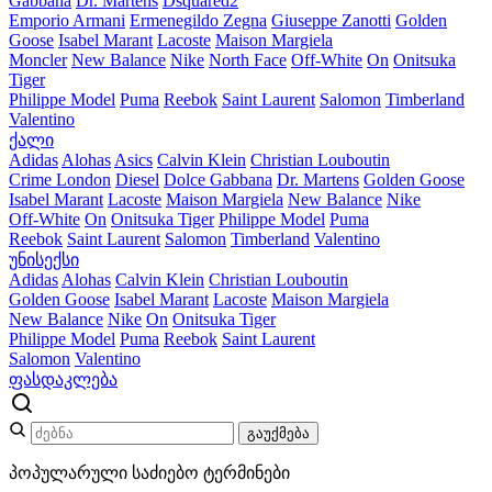
Gabbana
Dr. Martens
Dsquared2
Emporio Armani
Ermenegildo Zegna
Giuseppe Zanotti
Golden
Goose
Isabel Marant
Lacoste
Maison Margiela
Moncler
New Balance
Nike
North Face
Off-White
On
Onitsuka
Tiger
Philippe Model
Puma
Reebok
Saint Laurent
Salomon
Timberland
Valentino
ქალი
Adidas
Alohas
Asics
Calvin Klein
Christian Louboutin
Crime London
Diesel
Dolce Gabbana
Dr. Martens
Golden Goose
Isabel Marant
Lacoste
Maison Margiela
New Balance
Nike
Off-White
On
Onitsuka Tiger
Philippe Model
Puma
Reebok
Saint Laurent
Salomon
Timberland
Valentino
უნისექსი
Adidas
Alohas
Calvin Klein
Christian Louboutin
Golden Goose
Isabel Marant
Lacoste
Maison Margiela
New Balance
Nike
On
Onitsuka Tiger
Philippe Model
Puma
Reebok
Saint Laurent
Salomon
Valentino
ფასდაკლება
გაუქმება
პოპულარული საძიებო ტერმინები