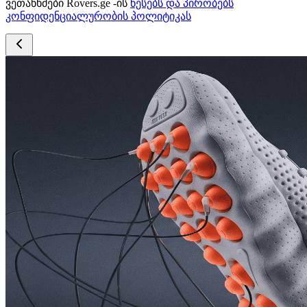
ვეთანხმები Rovers.ge -ის
წესებს და პირობებს
კონფიდენციალურობის პოლიტიკას