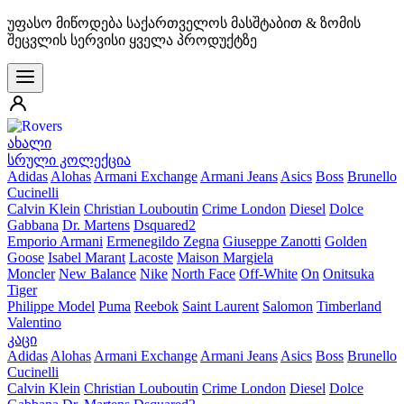
უფასო მიწოდება საქართველოს მასშტაბით & ზომის
შეცვლის სერვისი ყველა პროდუქტზე
ახალი
სრული კოლექცია
Adidas
Alohas
Armani Exchange
Armani Jeans
Asics
Boss
Brunello
Cucinelli
Calvin Klein
Christian Louboutin
Crime London
Diesel
Dolce
Gabbana
Dr. Martens
Dsquared2
Emporio Armani
Ermenegildo Zegna
Giuseppe Zanotti
Golden
Goose
Isabel Marant
Lacoste
Maison Margiela
Moncler
New Balance
Nike
North Face
Off-White
On
Onitsuka
Tiger
Philippe Model
Puma
Reebok
Saint Laurent
Salomon
Timberland
Valentino
კაცი
Adidas
Alohas
Armani Exchange
Armani Jeans
Asics
Boss
Brunello
Cucinelli
Calvin Klein
Christian Louboutin
Crime London
Diesel
Dolce