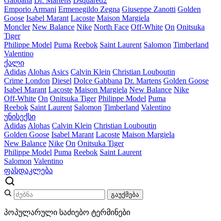
Gabbana
Dr. Martens
Dsquared2
Emporio Armani
Ermenegildo Zegna
Giuseppe Zanotti
Golden
Goose
Isabel Marant
Lacoste
Maison Margiela
Moncler
New Balance
Nike
North Face
Off-White
On
Onitsuka
Tiger
Philippe Model
Puma
Reebok
Saint Laurent
Salomon
Timberland
Valentino
ქალი
Adidas
Alohas
Asics
Calvin Klein
Christian Louboutin
Crime London
Diesel
Dolce Gabbana
Dr. Martens
Golden Goose
Isabel Marant
Lacoste
Maison Margiela
New Balance
Nike
Off-White
On
Onitsuka Tiger
Philippe Model
Puma
Reebok
Saint Laurent
Salomon
Timberland
Valentino
უნისექსი
Adidas
Alohas
Calvin Klein
Christian Louboutin
Golden Goose
Isabel Marant
Lacoste
Maison Margiela
New Balance
Nike
On
Onitsuka Tiger
Philippe Model
Puma
Reebok
Saint Laurent
Salomon
Valentino
ფასდაკლება
გაუქმება
პოპულარული საძიებო ტერმინები