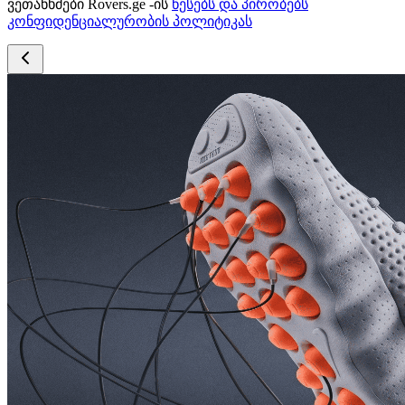
ვეთანხმები Rovers.ge -ის
წესებს და პირობებს
კონფიდენციალურობის პოლიტიკას