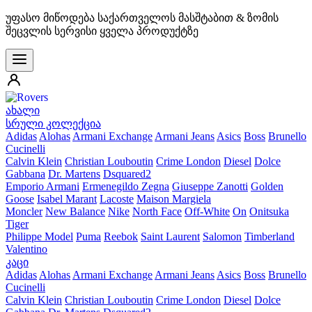
უფასო მიწოდება საქართველოს მასშტაბით & ზომის
შეცვლის სერვისი ყველა პროდუქტზე
ახალი
სრული კოლექცია
Adidas
Alohas
Armani Exchange
Armani Jeans
Asics
Boss
Brunello
Cucinelli
Calvin Klein
Christian Louboutin
Crime London
Diesel
Dolce
Gabbana
Dr. Martens
Dsquared2
Emporio Armani
Ermenegildo Zegna
Giuseppe Zanotti
Golden
Goose
Isabel Marant
Lacoste
Maison Margiela
Moncler
New Balance
Nike
North Face
Off-White
On
Onitsuka
Tiger
Philippe Model
Puma
Reebok
Saint Laurent
Salomon
Timberland
Valentino
კაცი
Adidas
Alohas
Armani Exchange
Armani Jeans
Asics
Boss
Brunello
Cucinelli
Calvin Klein
Christian Louboutin
Crime London
Diesel
Dolce