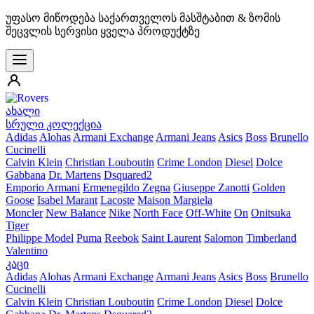
უფასო მიწოდება საქართველოს მასშტაბით & ზომის
შეცვლის სერვისი ყველა პროდუქტზე
ახალი
სრული კოლექცია
Adidas
Alohas
Armani Exchange
Armani Jeans
Asics
Boss
Brunello
Cucinelli
Calvin Klein
Christian Louboutin
Crime London
Diesel
Dolce
Gabbana
Dr. Martens
Dsquared2
Emporio Armani
Ermenegildo Zegna
Giuseppe Zanotti
Golden
Goose
Isabel Marant
Lacoste
Maison Margiela
Moncler
New Balance
Nike
North Face
Off-White
On
Onitsuka
Tiger
Philippe Model
Puma
Reebok
Saint Laurent
Salomon
Timberland
Valentino
კაცი
Adidas
Alohas
Armani Exchange
Armani Jeans
Asics
Boss
Brunello
Cucinelli
Calvin Klein
Christian Louboutin
Crime London
Diesel
Dolce