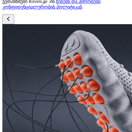
ვეთანხმები Rovers.ge -ის
წესებს და პირობებს
კონფიდენციალურობის პოლიტიკას