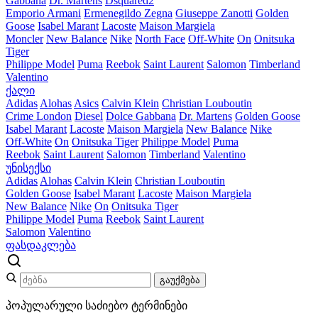
Gabbana
Dr. Martens
Dsquared2
Emporio Armani
Ermenegildo Zegna
Giuseppe Zanotti
Golden
Goose
Isabel Marant
Lacoste
Maison Margiela
Moncler
New Balance
Nike
North Face
Off-White
On
Onitsuka
Tiger
Philippe Model
Puma
Reebok
Saint Laurent
Salomon
Timberland
Valentino
ქალი
Adidas
Alohas
Asics
Calvin Klein
Christian Louboutin
Crime London
Diesel
Dolce Gabbana
Dr. Martens
Golden Goose
Isabel Marant
Lacoste
Maison Margiela
New Balance
Nike
Off-White
On
Onitsuka Tiger
Philippe Model
Puma
Reebok
Saint Laurent
Salomon
Timberland
Valentino
უნისექსი
Adidas
Alohas
Calvin Klein
Christian Louboutin
Golden Goose
Isabel Marant
Lacoste
Maison Margiela
New Balance
Nike
On
Onitsuka Tiger
Philippe Model
Puma
Reebok
Saint Laurent
Salomon
Valentino
ფასდაკლება
გაუქმება
პოპულარული საძიებო ტერმინები