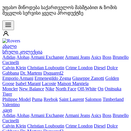
უფასო მიწოდება საქართველოს მასშტაბით & ზომის
შეცვლის სერვისი ყველა პროდუქტზე
ახალი
სრული კოლექცია
Adidas
Alohas
Armani Exchange
Armani Jeans
Asics
Boss
Brunello
Cucinelli
Calvin Klein
Christian Louboutin
Crime London
Diesel
Dolce
Gabbana
Dr. Martens
Dsquared2
Emporio Armani
Ermenegildo Zegna
Giuseppe Zanotti
Golden
Goose
Isabel Marant
Lacoste
Maison Margiela
Moncler
New Balance
Nike
North Face
Off-White
On
Onitsuka
Tiger
Philippe Model
Puma
Reebok
Saint Laurent
Salomon
Timberland
Valentino
კაცი
Adidas
Alohas
Armani Exchange
Armani Jeans
Asics
Boss
Brunello
Cucinelli
Calvin Klein
Christian Louboutin
Crime London
Diesel
Dolce