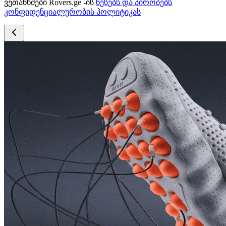
ვეთანხმები Rovers.ge -ის
წესებს და პირობებს
კონფიდენციალურობის პოლიტიკას