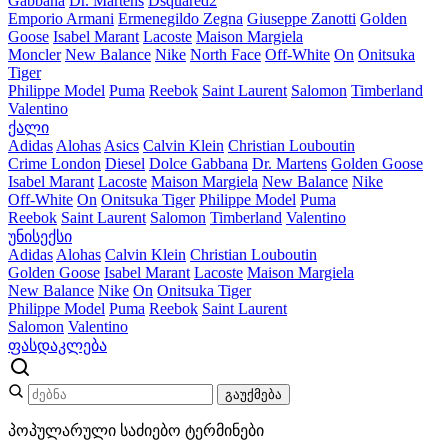
Gabbana
Dr. Martens
Dsquared2
Emporio Armani
Ermenegildo Zegna
Giuseppe Zanotti
Golden
Goose
Isabel Marant
Lacoste
Maison Margiela
Moncler
New Balance
Nike
North Face
Off-White
On
Onitsuka
Tiger
Philippe Model
Puma
Reebok
Saint Laurent
Salomon
Timberland
Valentino
ქალი
Adidas
Alohas
Asics
Calvin Klein
Christian Louboutin
Crime London
Diesel
Dolce Gabbana
Dr. Martens
Golden Goose
Isabel Marant
Lacoste
Maison Margiela
New Balance
Nike
Off-White
On
Onitsuka Tiger
Philippe Model
Puma
Reebok
Saint Laurent
Salomon
Timberland
Valentino
უნისექსი
Adidas
Alohas
Calvin Klein
Christian Louboutin
Golden Goose
Isabel Marant
Lacoste
Maison Margiela
New Balance
Nike
On
Onitsuka Tiger
Philippe Model
Puma
Reebok
Saint Laurent
Salomon
Valentino
ფასდაკლება
გაუქმება
პოპულარული საძიებო ტერმინები