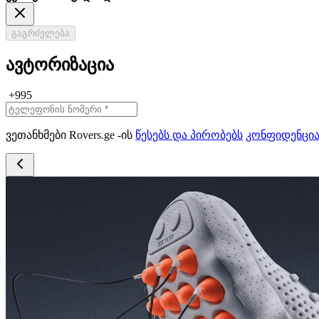
გაგრძელება
ავტორიზაცია
+995
ვეთანხმები Rovers.ge -ის
წესებს და პირობებს
კონფიდენცი