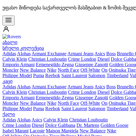
უფასო მიწოდება საქართველოს მასშტაბით & ზომის შეცვ
ახალი
სრული კოლექცია
Adidas
Alohas
Armani Exchange
Armani Jeans
Asics
Boss
Brunello 
Calvin Klein
Christian Louboutin
Crime London
Diesel
Dolce Gabb
Emporio Armani
Ermenegildo Zegna
Giuseppe Zanotti
Golden Goos
Moncler
New Balance
Nike
North Face
Off-White
On
Onitsuka Tige
Philippe Model
Puma
Reebok
Saint Laurent
Salomon
Timberland
Val
კაცი
Adidas
Alohas
Armani Exchange
Armani Jeans
Asics
Boss
Brunello 
Calvin Klein
Christian Louboutin
Crime London
Diesel
Dolce Gabb
Emporio Armani
Ermenegildo Zegna
Giuseppe Zanotti
Golden Goos
Moncler
New Balance
Nike
North Face
Off-White
On
Onitsuka Tige
Philippe Model
Puma
Reebok
Saint Laurent
Salomon
Timberland
Val
ქალი
Adidas
Alohas
Asics
Calvin Klein
Christian Louboutin
Crime London
Diesel
Dolce Gabbana
Dr. Martens
Golden Goose
Isabel Marant
Lacoste
Maison Margiela
New Balance
Nike