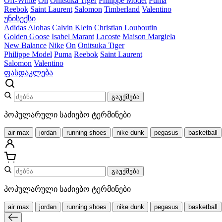
Off-White
On
Onitsuka Tiger
Philippe Model
Puma
Reebok
Saint Laurent
Salomon
Timberland
Valentino
უნისექსი
Adidas
Alohas
Calvin Klein
Christian Louboutin
Golden Goose
Isabel Marant
Lacoste
Maison Margiela
New Balance
Nike
On
Onitsuka Tiger
Philippe Model
Puma
Reebok
Saint Laurent
Salomon
Valentino
ფასდაკლება
გაუქმება
პოპულარული საძიებო ტერმინები
air max
jordan
running shoes
nike dunk
pegasus
basketball
გაუქმება
პოპულარული საძიებო ტერმინები
air max
jordan
running shoes
nike dunk
pegasus
basketball