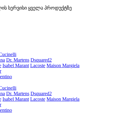
ლის სერვისი ყველა პროდუქტზე
Cucinelli
ana
Dr. Martens
Dsquared2
e
Isabel Marant
Lacoste
Maison Margiela
r
entino
Cucinelli
ana
Dr. Martens
Dsquared2
e
Isabel Marant
Lacoste
Maison Margiela
r
entino