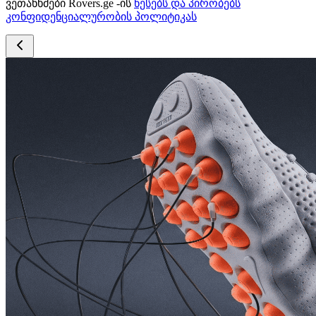
ვეთანხმები Rovers.ge -ის
წესებს და პირობებს
კონფიდენციალურობის პოლიტიკას