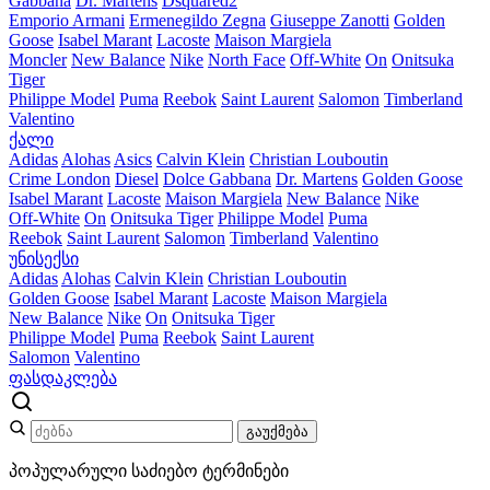
Gabbana
Dr. Martens
Dsquared2
Emporio Armani
Ermenegildo Zegna
Giuseppe Zanotti
Golden
Goose
Isabel Marant
Lacoste
Maison Margiela
Moncler
New Balance
Nike
North Face
Off-White
On
Onitsuka
Tiger
Philippe Model
Puma
Reebok
Saint Laurent
Salomon
Timberland
Valentino
ქალი
Adidas
Alohas
Asics
Calvin Klein
Christian Louboutin
Crime London
Diesel
Dolce Gabbana
Dr. Martens
Golden Goose
Isabel Marant
Lacoste
Maison Margiela
New Balance
Nike
Off-White
On
Onitsuka Tiger
Philippe Model
Puma
Reebok
Saint Laurent
Salomon
Timberland
Valentino
უნისექსი
Adidas
Alohas
Calvin Klein
Christian Louboutin
Golden Goose
Isabel Marant
Lacoste
Maison Margiela
New Balance
Nike
On
Onitsuka Tiger
Philippe Model
Puma
Reebok
Saint Laurent
Salomon
Valentino
ფასდაკლება
გაუქმება
პოპულარული საძიებო ტერმინები