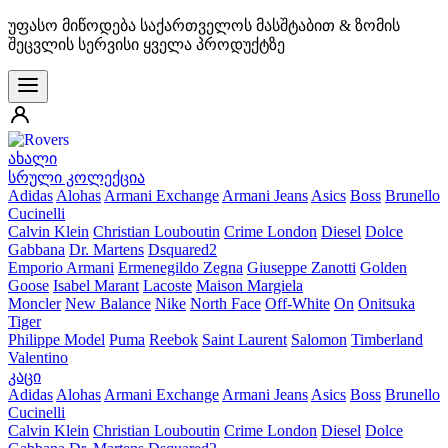
უფასო მიწოდება საქართველოს მასშტაბით & ზომის
შეცვლის სერვისი ყველა პროდუქტზე
ახალი
სრული კოლექცია
Adidas
Alohas
Armani Exchange
Armani Jeans
Asics
Boss
Brunello
Cucinelli
Calvin Klein
Christian Louboutin
Crime London
Diesel
Dolce
Gabbana
Dr. Martens
Dsquared2
Emporio Armani
Ermenegildo Zegna
Giuseppe Zanotti
Golden
Goose
Isabel Marant
Lacoste
Maison Margiela
Moncler
New Balance
Nike
North Face
Off-White
On
Onitsuka
Tiger
Philippe Model
Puma
Reebok
Saint Laurent
Salomon
Timberland
Valentino
კაცი
Adidas
Alohas
Armani Exchange
Armani Jeans
Asics
Boss
Brunello
Cucinelli
Calvin Klein
Christian Louboutin
Crime London
Diesel
Dolce