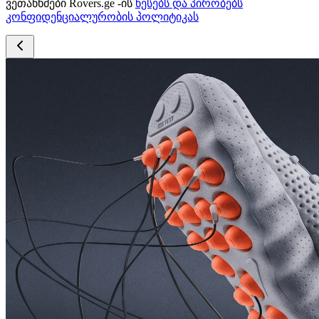
ვეთანხმები Rovers.ge -ის
წესებს და პირობებს
კონფიდენციალურობის პოლიტიკას