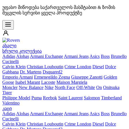
უფასო მიწოდება საქართველოს მასშტაბით & ზომის
შეცვლის სერვისი ყველა პროდუქტზე
ახალი
სრული კოლექცია
Adidas
Alohas
Armani Exchange
Armani Jeans
Asics
Boss
Brunello
Cucinelli
Calvin Klein
Christian Louboutin
Crime London
Diesel
Dolce
Gabbana
Dr. Martens
Dsquared2
Emporio Armani
Ermenegildo Zegna
Giuseppe Zanotti
Golden
Goose
Isabel Marant
Lacoste
Maison Margiela
Moncler
New Balance
Nike
North Face
Off-White
On
Onitsuka
Tiger
Philippe Model
Puma
Reebok
Saint Laurent
Salomon
Timberland
Valentino
კაცი
Adidas
Alohas
Armani Exchange
Armani Jeans
Asics
Boss
Brunello
Cucinelli
Calvin Klein
Christian Louboutin
Crime London
Diesel
Dolce