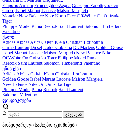
Gabbana
Dr. Martens
Dsquared2
Emporio Armani
Ermenegildo Zegna
Giuseppe Zanotti
Golden
Goose
Isabel Marant
Lacoste
Maison Margiela
Moncler
New Balance
Nike
North Face
Off-White
On
Onitsuka
Tiger
Philippe Model
Puma
Reebok
Saint Laurent
Salomon
Timberland
Valentino
ქალი
Adidas
Alohas
Asics
Calvin Klein
Christian Louboutin
Crime London
Diesel
Dolce Gabbana
Dr. Martens
Golden Goose
Isabel Marant
Lacoste
Maison Margiela
New Balance
Nike
Off-White
On
Onitsuka Tiger
Philippe Model
Puma
Reebok
Saint Laurent
Salomon
Timberland
Valentino
უნისექსი
Adidas
Alohas
Calvin Klein
Christian Louboutin
Golden Goose
Isabel Marant
Lacoste
Maison Margiela
New Balance
Nike
On
Onitsuka Tiger
Philippe Model
Puma
Reebok
Saint Laurent
Salomon
Valentino
ფასდაკლება
გაუქმება
პოპულარული საძიებო ტერმინები