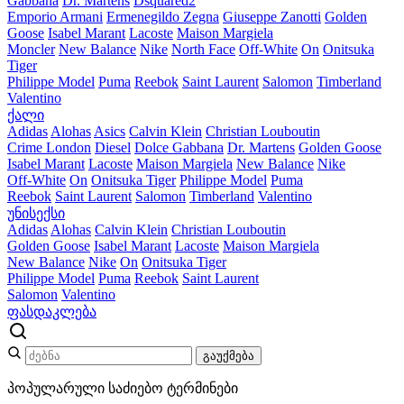
Gabbana
Dr. Martens
Dsquared2
Emporio Armani
Ermenegildo Zegna
Giuseppe Zanotti
Golden
Goose
Isabel Marant
Lacoste
Maison Margiela
Moncler
New Balance
Nike
North Face
Off-White
On
Onitsuka
Tiger
Philippe Model
Puma
Reebok
Saint Laurent
Salomon
Timberland
Valentino
ქალი
Adidas
Alohas
Asics
Calvin Klein
Christian Louboutin
Crime London
Diesel
Dolce Gabbana
Dr. Martens
Golden Goose
Isabel Marant
Lacoste
Maison Margiela
New Balance
Nike
Off-White
On
Onitsuka Tiger
Philippe Model
Puma
Reebok
Saint Laurent
Salomon
Timberland
Valentino
უნისექსი
Adidas
Alohas
Calvin Klein
Christian Louboutin
Golden Goose
Isabel Marant
Lacoste
Maison Margiela
New Balance
Nike
On
Onitsuka Tiger
Philippe Model
Puma
Reebok
Saint Laurent
Salomon
Valentino
ფასდაკლება
გაუქმება
პოპულარული საძიებო ტერმინები