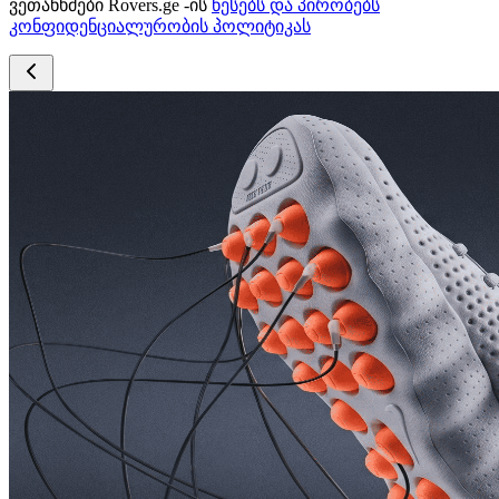
ვეთანხმები Rovers.ge -ის
წესებს და პირობებს
კონფიდენციალურობის პოლიტიკას