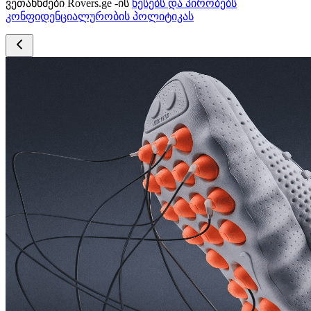
ვეთანხმები Rovers.ge -ის
წესებს და პირობებს
კონფიდენციალურობის პოლიტიკას