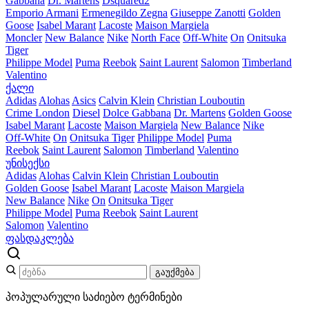
Gabbana
Dr. Martens
Dsquared2
Emporio Armani
Ermenegildo Zegna
Giuseppe Zanotti
Golden
Goose
Isabel Marant
Lacoste
Maison Margiela
Moncler
New Balance
Nike
North Face
Off-White
On
Onitsuka
Tiger
Philippe Model
Puma
Reebok
Saint Laurent
Salomon
Timberland
Valentino
ქალი
Adidas
Alohas
Asics
Calvin Klein
Christian Louboutin
Crime London
Diesel
Dolce Gabbana
Dr. Martens
Golden Goose
Isabel Marant
Lacoste
Maison Margiela
New Balance
Nike
Off-White
On
Onitsuka Tiger
Philippe Model
Puma
Reebok
Saint Laurent
Salomon
Timberland
Valentino
უნისექსი
Adidas
Alohas
Calvin Klein
Christian Louboutin
Golden Goose
Isabel Marant
Lacoste
Maison Margiela
New Balance
Nike
On
Onitsuka Tiger
Philippe Model
Puma
Reebok
Saint Laurent
Salomon
Valentino
ფასდაკლება
გაუქმება
პოპულარული საძიებო ტერმინები