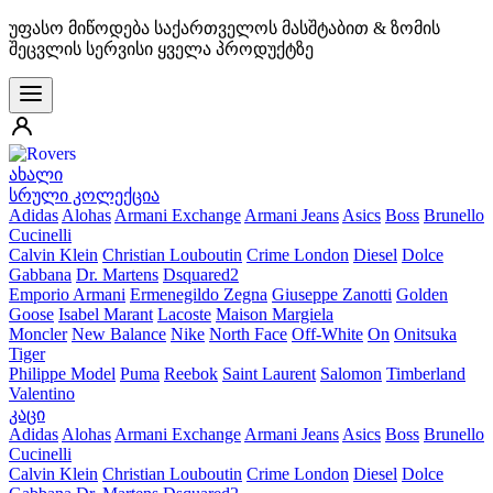
უფასო მიწოდება საქართველოს მასშტაბით & ზომის
შეცვლის სერვისი ყველა პროდუქტზე
ახალი
სრული კოლექცია
Adidas
Alohas
Armani Exchange
Armani Jeans
Asics
Boss
Brunello
Cucinelli
Calvin Klein
Christian Louboutin
Crime London
Diesel
Dolce
Gabbana
Dr. Martens
Dsquared2
Emporio Armani
Ermenegildo Zegna
Giuseppe Zanotti
Golden
Goose
Isabel Marant
Lacoste
Maison Margiela
Moncler
New Balance
Nike
North Face
Off-White
On
Onitsuka
Tiger
Philippe Model
Puma
Reebok
Saint Laurent
Salomon
Timberland
Valentino
კაცი
Adidas
Alohas
Armani Exchange
Armani Jeans
Asics
Boss
Brunello
Cucinelli
Calvin Klein
Christian Louboutin
Crime London
Diesel
Dolce