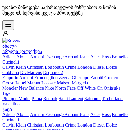
უფასო მიწოდება საქართველოს მასშტაბით & ზომის
შეცვლის სერვისი ყველა პროდუქტზე
ახალი
სრული კოლექცია
Adidas
Alohas
Armani Exchange
Armani Jeans
Asics
Boss
Brunello
Cucinelli
Calvin Klein
Christian Louboutin
Crime London
Diesel
Dolce
Gabbana
Dr. Martens
Dsquared2
Emporio Armani
Ermenegildo Zegna
Giuseppe Zanotti
Golden
Goose
Isabel Marant
Lacoste
Maison Margiela
Moncler
New Balance
Nike
North Face
Off-White
On
Onitsuka
Tiger
Philippe Model
Puma
Reebok
Saint Laurent
Salomon
Timberland
Valentino
კაცი
Adidas
Alohas
Armani Exchange
Armani Jeans
Asics
Boss
Brunello
Cucinelli
Calvin Klein
Christian Louboutin
Crime London
Diesel
Dolce