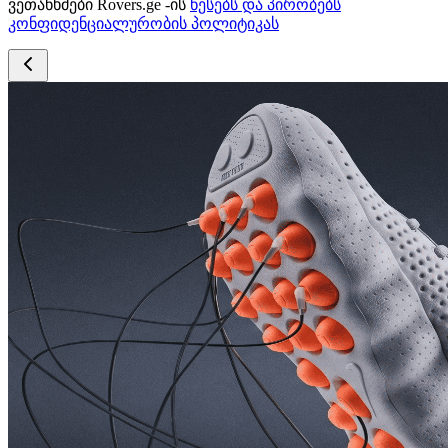
ვეთანხმები Rovers.ge -ის
წესებს და პირობებს
კონფიდენციალურობის პოლიტიკას