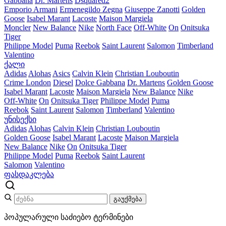
Gabbana
Dr. Martens
Dsquared2
Emporio Armani
Ermenegildo Zegna
Giuseppe Zanotti
Golden
Goose
Isabel Marant
Lacoste
Maison Margiela
Moncler
New Balance
Nike
North Face
Off-White
On
Onitsuka
Tiger
Philippe Model
Puma
Reebok
Saint Laurent
Salomon
Timberland
Valentino
ქალი
Adidas
Alohas
Asics
Calvin Klein
Christian Louboutin
Crime London
Diesel
Dolce Gabbana
Dr. Martens
Golden Goose
Isabel Marant
Lacoste
Maison Margiela
New Balance
Nike
Off-White
On
Onitsuka Tiger
Philippe Model
Puma
Reebok
Saint Laurent
Salomon
Timberland
Valentino
უნისექსი
Adidas
Alohas
Calvin Klein
Christian Louboutin
Golden Goose
Isabel Marant
Lacoste
Maison Margiela
New Balance
Nike
On
Onitsuka Tiger
Philippe Model
Puma
Reebok
Saint Laurent
Salomon
Valentino
ფასდაკლება
გაუქმება
პოპულარული საძიებო ტერმინები