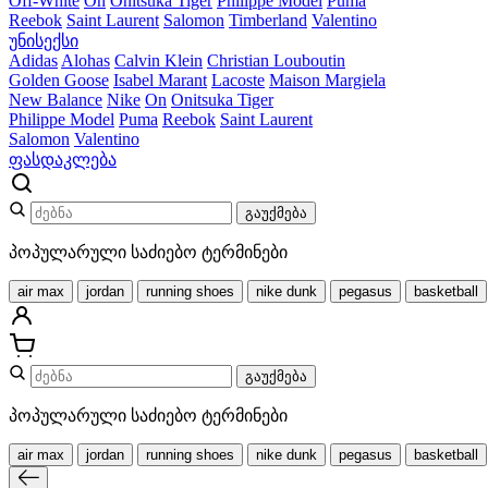
Off-White
On
Onitsuka Tiger
Philippe Model
Puma
Reebok
Saint Laurent
Salomon
Timberland
Valentino
უნისექსი
Adidas
Alohas
Calvin Klein
Christian Louboutin
Golden Goose
Isabel Marant
Lacoste
Maison Margiela
New Balance
Nike
On
Onitsuka Tiger
Philippe Model
Puma
Reebok
Saint Laurent
Salomon
Valentino
ფასდაკლება
გაუქმება
პოპულარული საძიებო ტერმინები
air max
jordan
running shoes
nike dunk
pegasus
basketball
გაუქმება
პოპულარული საძიებო ტერმინები
air max
jordan
running shoes
nike dunk
pegasus
basketball