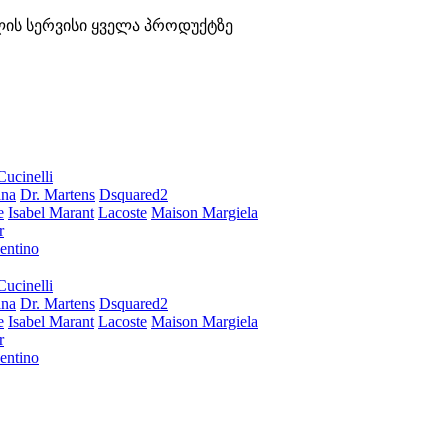
ლის სერვისი ყველა პროდუქტზე
Cucinelli
ana
Dr. Martens
Dsquared2
e
Isabel Marant
Lacoste
Maison Margiela
r
entino
Cucinelli
ana
Dr. Martens
Dsquared2
e
Isabel Marant
Lacoste
Maison Margiela
r
entino