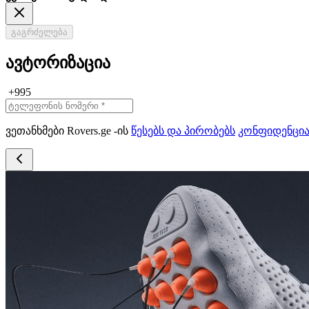
გაგრძელება
ავტორიზაცია
+995
ვეთანხმები Rovers.ge -ის
წესებს და პირობებს
კონფიდენცი