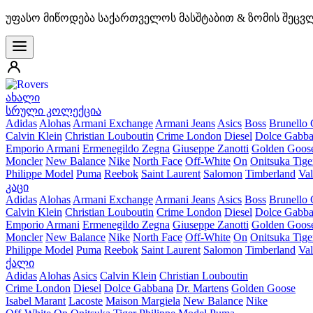
უფასო მიწოდება საქართველოს მასშტაბით & ზომის შეცვ
ახალი
სრული კოლექცია
Adidas
Alohas
Armani Exchange
Armani Jeans
Asics
Boss
Brunello 
Calvin Klein
Christian Louboutin
Crime London
Diesel
Dolce Gabb
Emporio Armani
Ermenegildo Zegna
Giuseppe Zanotti
Golden Goos
Moncler
New Balance
Nike
North Face
Off-White
On
Onitsuka Tige
Philippe Model
Puma
Reebok
Saint Laurent
Salomon
Timberland
Val
კაცი
Adidas
Alohas
Armani Exchange
Armani Jeans
Asics
Boss
Brunello 
Calvin Klein
Christian Louboutin
Crime London
Diesel
Dolce Gabb
Emporio Armani
Ermenegildo Zegna
Giuseppe Zanotti
Golden Goos
Moncler
New Balance
Nike
North Face
Off-White
On
Onitsuka Tige
Philippe Model
Puma
Reebok
Saint Laurent
Salomon
Timberland
Val
ქალი
Adidas
Alohas
Asics
Calvin Klein
Christian Louboutin
Crime London
Diesel
Dolce Gabbana
Dr. Martens
Golden Goose
Isabel Marant
Lacoste
Maison Margiela
New Balance
Nike