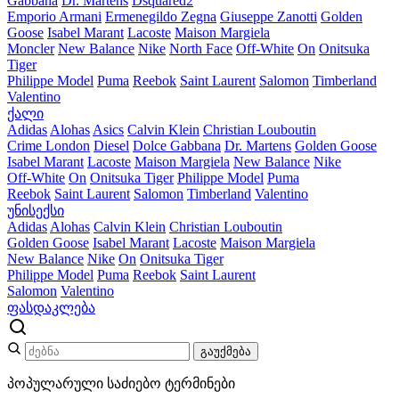
Gabbana
Dr. Martens
Dsquared2
Emporio Armani
Ermenegildo Zegna
Giuseppe Zanotti
Golden
Goose
Isabel Marant
Lacoste
Maison Margiela
Moncler
New Balance
Nike
North Face
Off-White
On
Onitsuka
Tiger
Philippe Model
Puma
Reebok
Saint Laurent
Salomon
Timberland
Valentino
ქალი
Adidas
Alohas
Asics
Calvin Klein
Christian Louboutin
Crime London
Diesel
Dolce Gabbana
Dr. Martens
Golden Goose
Isabel Marant
Lacoste
Maison Margiela
New Balance
Nike
Off-White
On
Onitsuka Tiger
Philippe Model
Puma
Reebok
Saint Laurent
Salomon
Timberland
Valentino
უნისექსი
Adidas
Alohas
Calvin Klein
Christian Louboutin
Golden Goose
Isabel Marant
Lacoste
Maison Margiela
New Balance
Nike
On
Onitsuka Tiger
Philippe Model
Puma
Reebok
Saint Laurent
Salomon
Valentino
ფასდაკლება
გაუქმება
პოპულარული საძიებო ტერმინები