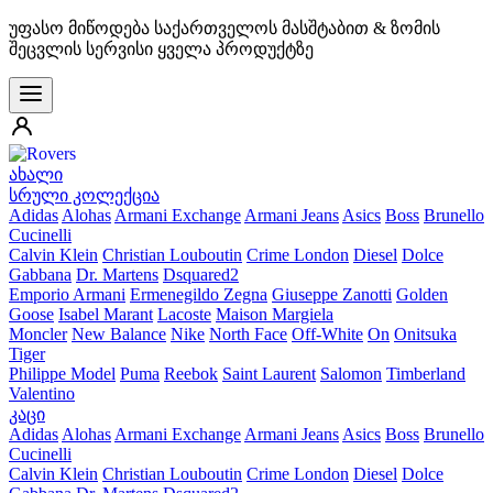
უფასო მიწოდება საქართველოს მასშტაბით & ზომის
შეცვლის სერვისი ყველა პროდუქტზე
ახალი
სრული კოლექცია
Adidas
Alohas
Armani Exchange
Armani Jeans
Asics
Boss
Brunello
Cucinelli
Calvin Klein
Christian Louboutin
Crime London
Diesel
Dolce
Gabbana
Dr. Martens
Dsquared2
Emporio Armani
Ermenegildo Zegna
Giuseppe Zanotti
Golden
Goose
Isabel Marant
Lacoste
Maison Margiela
Moncler
New Balance
Nike
North Face
Off-White
On
Onitsuka
Tiger
Philippe Model
Puma
Reebok
Saint Laurent
Salomon
Timberland
Valentino
კაცი
Adidas
Alohas
Armani Exchange
Armani Jeans
Asics
Boss
Brunello
Cucinelli
Calvin Klein
Christian Louboutin
Crime London
Diesel
Dolce