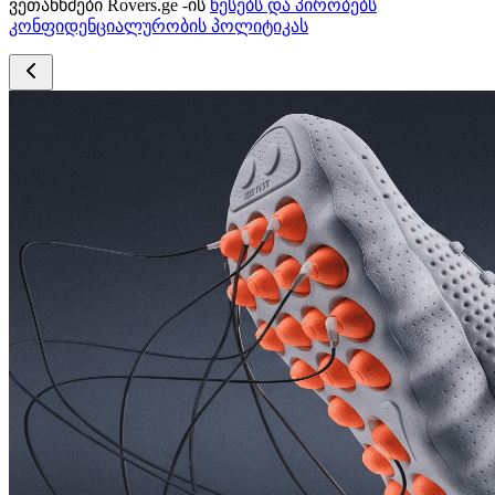
ვეთანხმები Rovers.ge -ის
წესებს და პირობებს
კონფიდენციალურობის პოლიტიკას