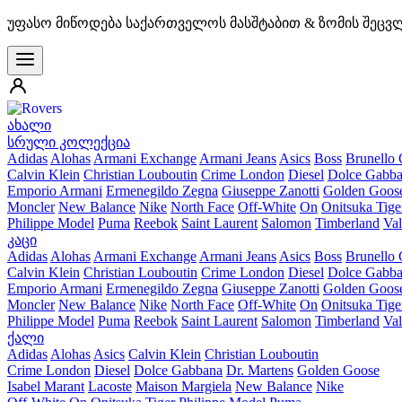
უფასო მიწოდება საქართველოს მასშტაბით & ზომის შეცვ
ახალი
სრული კოლექცია
Adidas
Alohas
Armani Exchange
Armani Jeans
Asics
Boss
Brunello 
Calvin Klein
Christian Louboutin
Crime London
Diesel
Dolce Gabb
Emporio Armani
Ermenegildo Zegna
Giuseppe Zanotti
Golden Goos
Moncler
New Balance
Nike
North Face
Off-White
On
Onitsuka Tige
Philippe Model
Puma
Reebok
Saint Laurent
Salomon
Timberland
Val
კაცი
Adidas
Alohas
Armani Exchange
Armani Jeans
Asics
Boss
Brunello 
Calvin Klein
Christian Louboutin
Crime London
Diesel
Dolce Gabb
Emporio Armani
Ermenegildo Zegna
Giuseppe Zanotti
Golden Goos
Moncler
New Balance
Nike
North Face
Off-White
On
Onitsuka Tige
Philippe Model
Puma
Reebok
Saint Laurent
Salomon
Timberland
Val
ქალი
Adidas
Alohas
Asics
Calvin Klein
Christian Louboutin
Crime London
Diesel
Dolce Gabbana
Dr. Martens
Golden Goose
Isabel Marant
Lacoste
Maison Margiela
New Balance
Nike