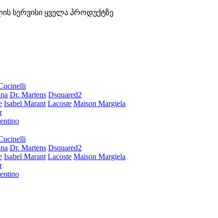
ლის სერვისი ყველა პროდუქტზე
Cucinelli
ana
Dr. Martens
Dsquared2
e
Isabel Marant
Lacoste
Maison Margiela
r
entino
Cucinelli
ana
Dr. Martens
Dsquared2
e
Isabel Marant
Lacoste
Maison Margiela
r
entino