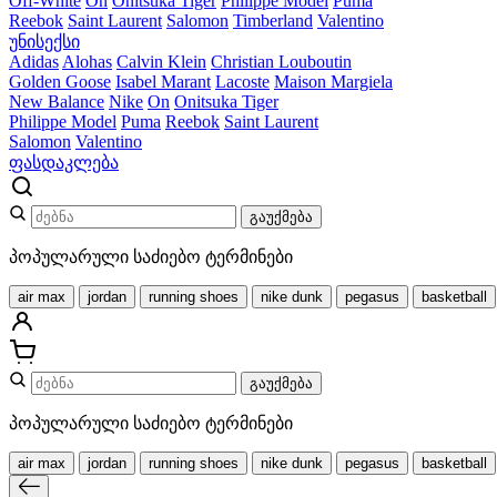
Off-White
On
Onitsuka Tiger
Philippe Model
Puma
Reebok
Saint Laurent
Salomon
Timberland
Valentino
უნისექსი
Adidas
Alohas
Calvin Klein
Christian Louboutin
Golden Goose
Isabel Marant
Lacoste
Maison Margiela
New Balance
Nike
On
Onitsuka Tiger
Philippe Model
Puma
Reebok
Saint Laurent
Salomon
Valentino
ფასდაკლება
გაუქმება
პოპულარული საძიებო ტერმინები
air max
jordan
running shoes
nike dunk
pegasus
basketball
გაუქმება
პოპულარული საძიებო ტერმინები
air max
jordan
running shoes
nike dunk
pegasus
basketball