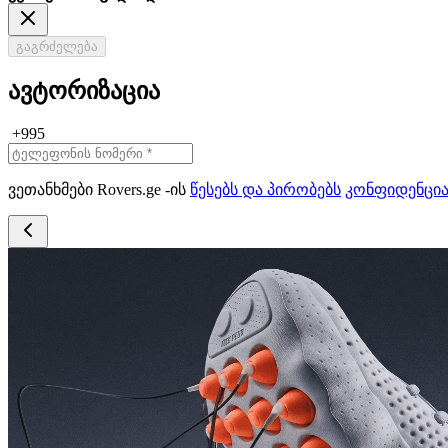
გაგრძელება
ავტორიზაცია
+995
ვეთანხმები Rovers.ge -ის
წესებს და პირობებს
კონფიდენცი