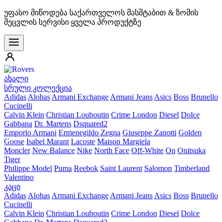
უფასო მიწოდება საქართველოს მასშტაბით & ზომის
შეცვლის სერვისი ყველა პროდუქტზე
ახალი
სრული კოლექცია
Adidas
Alohas
Armani Exchange
Armani Jeans
Asics
Boss
Brunello
Cucinelli
Calvin Klein
Christian Louboutin
Crime London
Diesel
Dolce
Gabbana
Dr. Martens
Dsquared2
Emporio Armani
Ermenegildo Zegna
Giuseppe Zanotti
Golden
Goose
Isabel Marant
Lacoste
Maison Margiela
Moncler
New Balance
Nike
North Face
Off-White
On
Onitsuka
Tiger
Philippe Model
Puma
Reebok
Saint Laurent
Salomon
Timberland
Valentino
კაცი
Adidas
Alohas
Armani Exchange
Armani Jeans
Asics
Boss
Brunello
Cucinelli
Calvin Klein
Christian Louboutin
Crime London
Diesel
Dolce