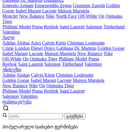
Gabbana
Dr. Martens
Dsquared2
Emporio Armani
Ermenegildo Zegna
Giuseppe Zanotti
Golden
Goose
Isabel Marant
Lacoste
Maison Margiela
Moncler
New Balance
Nike
North Face
Off-White
On
Onitsuka
Tiger
Philippe Model
Puma
Reebok
Saint Laurent
Salomon
Timberland
Valentino
ქალი
Adidas
Alohas
Asics
Calvin Klein
Christian Louboutin
Crime London
Diesel
Dolce Gabbana
Dr. Martens
Golden Goose
Isabel Marant
Lacoste
Maison Margiela
New Balance
Nike
Off-White
On
Onitsuka Tiger
Philippe Model
Puma
Reebok
Saint Laurent
Salomon
Timberland
Valentino
უნისექსი
Adidas
Alohas
Calvin Klein
Christian Louboutin
Golden Goose
Isabel Marant
Lacoste
Maison Margiela
New Balance
Nike
On
Onitsuka Tiger
Philippe Model
Puma
Reebok
Saint Laurent
Salomon
Valentino
ფასდაკლება
გაუქმება
პოპულარული საძიებო ტერმინები