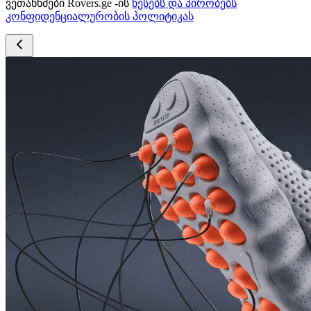
ვეთანხმები Rovers.ge -ის
წესებს და პირობებს
კონფიდენციალურობის პოლიტიკას