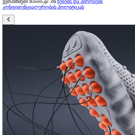
ვეთანხმები Rovers.ge -ის
წესებს და პირობებს
კონფიდენციალურობის პოლიტიკას