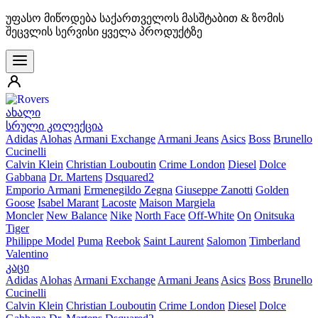
უფასო მიწოდება საქართველოს მასშტაბით & ზომის
შეცვლის სერვისი ყველა პროდუქტზე
ახალი
სრული კოლექცია
Adidas
Alohas
Armani Exchange
Armani Jeans
Asics
Boss
Brunello
Cucinelli
Calvin Klein
Christian Louboutin
Crime London
Diesel
Dolce
Gabbana
Dr. Martens
Dsquared2
Emporio Armani
Ermenegildo Zegna
Giuseppe Zanotti
Golden
Goose
Isabel Marant
Lacoste
Maison Margiela
Moncler
New Balance
Nike
North Face
Off-White
On
Onitsuka
Tiger
Philippe Model
Puma
Reebok
Saint Laurent
Salomon
Timberland
Valentino
კაცი
Adidas
Alohas
Armani Exchange
Armani Jeans
Asics
Boss
Brunello
Cucinelli
Calvin Klein
Christian Louboutin
Crime London
Diesel
Dolce