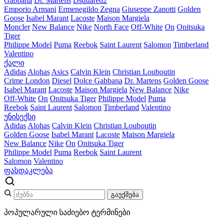
Gabbana
Dr. Martens
Dsquared2
Emporio Armani
Ermenegildo Zegna
Giuseppe Zanotti
Golden
Goose
Isabel Marant
Lacoste
Maison Margiela
Moncler
New Balance
Nike
North Face
Off-White
On
Onitsuka
Tiger
Philippe Model
Puma
Reebok
Saint Laurent
Salomon
Timberland
Valentino
ქალი
Adidas
Alohas
Asics
Calvin Klein
Christian Louboutin
Crime London
Diesel
Dolce Gabbana
Dr. Martens
Golden Goose
Isabel Marant
Lacoste
Maison Margiela
New Balance
Nike
Off-White
On
Onitsuka Tiger
Philippe Model
Puma
Reebok
Saint Laurent
Salomon
Timberland
Valentino
უნისექსი
Adidas
Alohas
Calvin Klein
Christian Louboutin
Golden Goose
Isabel Marant
Lacoste
Maison Margiela
New Balance
Nike
On
Onitsuka Tiger
Philippe Model
Puma
Reebok
Saint Laurent
Salomon
Valentino
ფასდაკლება
გაუქმება
პოპულარული საძიებო ტერმინები