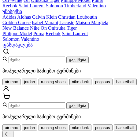
Off-White
On
Onitsuka Tiger
Philippe Model
Puma
Reebok
Saint Laurent
Salomon
Timberland
Valentino
უნისექსი
Adidas
Alohas
Calvin Klein
Christian Louboutin
Golden Goose
Isabel Marant
Lacoste
Maison Margiela
New Balance
Nike
On
Onitsuka Tiger
Philippe Model
Puma
Reebok
Saint Laurent
Salomon
Valentino
ფასდაკლება
გაუქმება
პოპულარული საძიებო ტერმინები
air max
jordan
running shoes
nike dunk
pegasus
basketball
გაუქმება
პოპულარული საძიებო ტერმინები
air max
jordan
running shoes
nike dunk
pegasus
basketball