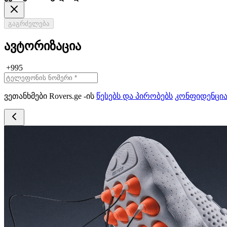
გაგრძელება
ავტორიზაცია
+995
ვეთანხმები Rovers.ge -ის
წესებს და პირობებს
კონფიდენცი