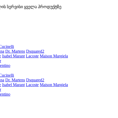
ლის სერვისი ყველა პროდუქტზე
Cucinelli
ana
Dr. Martens
Dsquared2
e
Isabel Marant
Lacoste
Maison Margiela
r
entino
Cucinelli
ana
Dr. Martens
Dsquared2
e
Isabel Marant
Lacoste
Maison Margiela
r
entino