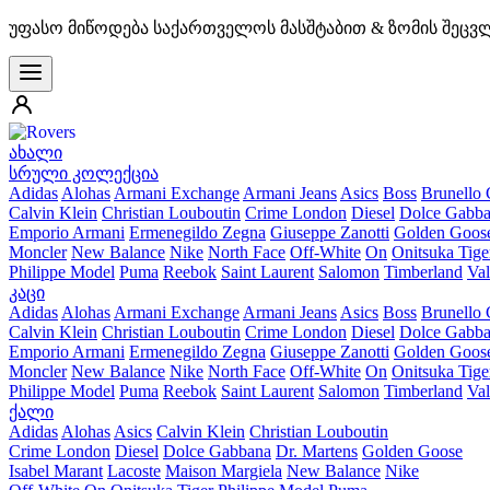
უფასო მიწოდება საქართველოს მასშტაბით & ზომის შეცვ
ახალი
სრული კოლექცია
Adidas
Alohas
Armani Exchange
Armani Jeans
Asics
Boss
Brunello 
Calvin Klein
Christian Louboutin
Crime London
Diesel
Dolce Gabb
Emporio Armani
Ermenegildo Zegna
Giuseppe Zanotti
Golden Goos
Moncler
New Balance
Nike
North Face
Off-White
On
Onitsuka Tige
Philippe Model
Puma
Reebok
Saint Laurent
Salomon
Timberland
Val
კაცი
Adidas
Alohas
Armani Exchange
Armani Jeans
Asics
Boss
Brunello 
Calvin Klein
Christian Louboutin
Crime London
Diesel
Dolce Gabb
Emporio Armani
Ermenegildo Zegna
Giuseppe Zanotti
Golden Goos
Moncler
New Balance
Nike
North Face
Off-White
On
Onitsuka Tige
Philippe Model
Puma
Reebok
Saint Laurent
Salomon
Timberland
Val
ქალი
Adidas
Alohas
Asics
Calvin Klein
Christian Louboutin
Crime London
Diesel
Dolce Gabbana
Dr. Martens
Golden Goose
Isabel Marant
Lacoste
Maison Margiela
New Balance
Nike