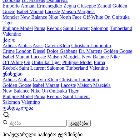
Gabbana
Dr. Martens
Dsquared2
Emporio Armani
Ermenegildo Zegna
Giuseppe Zanotti
Golden
Goose
Isabel Marant
Lacoste
Maison Margiela
Moncler
New Balance
Nike
North Face
Off-White
On
Onitsuka
Tiger
Philippe Model
Puma
Reebok
Saint Laurent
Salomon
Timberland
Valentino
ქალი
Adidas
Alohas
Asics
Calvin Klein
Christian Louboutin
Crime London
Diesel
Dolce Gabbana
Dr. Martens
Golden Goose
Isabel Marant
Lacoste
Maison Margiela
New Balance
Nike
Off-White
On
Onitsuka Tiger
Philippe Model
Puma
Reebok
Saint Laurent
Salomon
Timberland
Valentino
უნისექსი
Adidas
Alohas
Calvin Klein
Christian Louboutin
Golden Goose
Isabel Marant
Lacoste
Maison Margiela
New Balance
Nike
On
Onitsuka Tiger
Philippe Model
Puma
Reebok
Saint Laurent
Salomon
Valentino
ფასდაკლება
გაუქმება
პოპულარული საძიებო ტერმინები