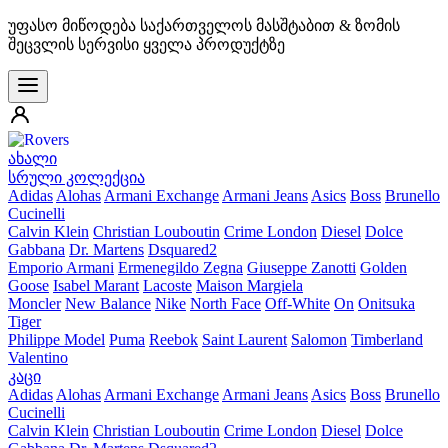
უფასო მიწოდება საქართველოს მასშტაბით & ზომის
შეცვლის სერვისი ყველა პროდუქტზე
ახალი
სრული კოლექცია
Adidas
Alohas
Armani Exchange
Armani Jeans
Asics
Boss
Brunello
Cucinelli
Calvin Klein
Christian Louboutin
Crime London
Diesel
Dolce
Gabbana
Dr. Martens
Dsquared2
Emporio Armani
Ermenegildo Zegna
Giuseppe Zanotti
Golden
Goose
Isabel Marant
Lacoste
Maison Margiela
Moncler
New Balance
Nike
North Face
Off-White
On
Onitsuka
Tiger
Philippe Model
Puma
Reebok
Saint Laurent
Salomon
Timberland
Valentino
კაცი
Adidas
Alohas
Armani Exchange
Armani Jeans
Asics
Boss
Brunello
Cucinelli
Calvin Klein
Christian Louboutin
Crime London
Diesel
Dolce