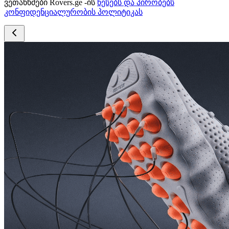
ვეთანხმები Rovers.ge -ის
წესებს და პირობებს
კონფიდენციალურობის პოლიტიკას