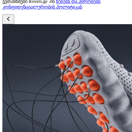
ვეთანხმები Rovers.ge -ის
წესებს და პირობებს
კონფიდენციალურობის პოლიტიკას