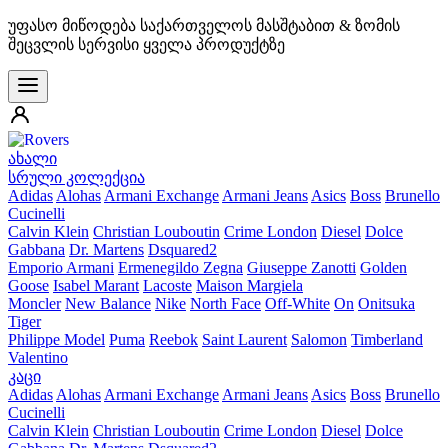
უფასო მიწოდება საქართველოს მასშტაბით & ზომის
შეცვლის სერვისი ყველა პროდუქტზე
ახალი
სრული კოლექცია
Adidas
Alohas
Armani Exchange
Armani Jeans
Asics
Boss
Brunello
Cucinelli
Calvin Klein
Christian Louboutin
Crime London
Diesel
Dolce
Gabbana
Dr. Martens
Dsquared2
Emporio Armani
Ermenegildo Zegna
Giuseppe Zanotti
Golden
Goose
Isabel Marant
Lacoste
Maison Margiela
Moncler
New Balance
Nike
North Face
Off-White
On
Onitsuka
Tiger
Philippe Model
Puma
Reebok
Saint Laurent
Salomon
Timberland
Valentino
კაცი
Adidas
Alohas
Armani Exchange
Armani Jeans
Asics
Boss
Brunello
Cucinelli
Calvin Klein
Christian Louboutin
Crime London
Diesel
Dolce