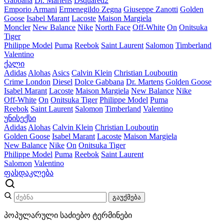
Gabbana
Dr. Martens
Dsquared2
Emporio Armani
Ermenegildo Zegna
Giuseppe Zanotti
Golden
Goose
Isabel Marant
Lacoste
Maison Margiela
Moncler
New Balance
Nike
North Face
Off-White
On
Onitsuka
Tiger
Philippe Model
Puma
Reebok
Saint Laurent
Salomon
Timberland
Valentino
ქალი
Adidas
Alohas
Asics
Calvin Klein
Christian Louboutin
Crime London
Diesel
Dolce Gabbana
Dr. Martens
Golden Goose
Isabel Marant
Lacoste
Maison Margiela
New Balance
Nike
Off-White
On
Onitsuka Tiger
Philippe Model
Puma
Reebok
Saint Laurent
Salomon
Timberland
Valentino
უნისექსი
Adidas
Alohas
Calvin Klein
Christian Louboutin
Golden Goose
Isabel Marant
Lacoste
Maison Margiela
New Balance
Nike
On
Onitsuka Tiger
Philippe Model
Puma
Reebok
Saint Laurent
Salomon
Valentino
ფასდაკლება
გაუქმება
პოპულარული საძიებო ტერმინები