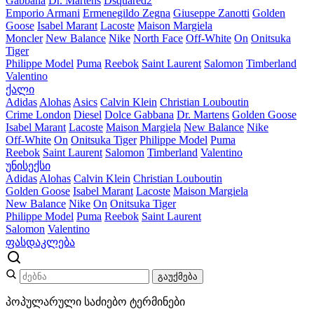
Gabbana
Dr. Martens
Dsquared2
Emporio Armani
Ermenegildo Zegna
Giuseppe Zanotti
Golden
Goose
Isabel Marant
Lacoste
Maison Margiela
Moncler
New Balance
Nike
North Face
Off-White
On
Onitsuka
Tiger
Philippe Model
Puma
Reebok
Saint Laurent
Salomon
Timberland
Valentino
ქალი
Adidas
Alohas
Asics
Calvin Klein
Christian Louboutin
Crime London
Diesel
Dolce Gabbana
Dr. Martens
Golden Goose
Isabel Marant
Lacoste
Maison Margiela
New Balance
Nike
Off-White
On
Onitsuka Tiger
Philippe Model
Puma
Reebok
Saint Laurent
Salomon
Timberland
Valentino
უნისექსი
Adidas
Alohas
Calvin Klein
Christian Louboutin
Golden Goose
Isabel Marant
Lacoste
Maison Margiela
New Balance
Nike
On
Onitsuka Tiger
Philippe Model
Puma
Reebok
Saint Laurent
Salomon
Valentino
ფასდაკლება
გაუქმება
პოპულარული საძიებო ტერმინები