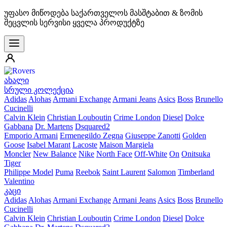
უფასო მიწოდება საქართველოს მასშტაბით & ზომის
შეცვლის სერვისი ყველა პროდუქტზე
ახალი
სრული კოლექცია
Adidas
Alohas
Armani Exchange
Armani Jeans
Asics
Boss
Brunello
Cucinelli
Calvin Klein
Christian Louboutin
Crime London
Diesel
Dolce
Gabbana
Dr. Martens
Dsquared2
Emporio Armani
Ermenegildo Zegna
Giuseppe Zanotti
Golden
Goose
Isabel Marant
Lacoste
Maison Margiela
Moncler
New Balance
Nike
North Face
Off-White
On
Onitsuka
Tiger
Philippe Model
Puma
Reebok
Saint Laurent
Salomon
Timberland
Valentino
კაცი
Adidas
Alohas
Armani Exchange
Armani Jeans
Asics
Boss
Brunello
Cucinelli
Calvin Klein
Christian Louboutin
Crime London
Diesel
Dolce