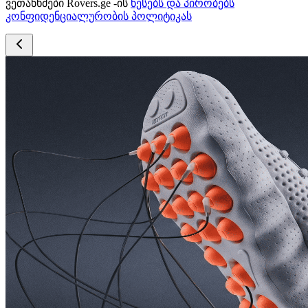
ვეთანხმები Rovers.ge -ის
წესებს და პირობებს
კონფიდენციალურობის პოლიტიკას