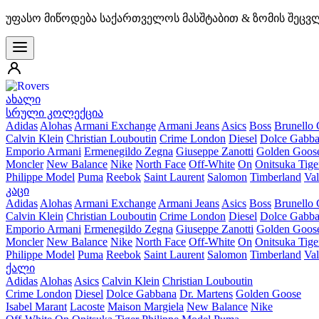
უფასო მიწოდება საქართველოს მასშტაბით & ზომის შეცვ
ახალი
სრული კოლექცია
Adidas
Alohas
Armani Exchange
Armani Jeans
Asics
Boss
Brunello 
Calvin Klein
Christian Louboutin
Crime London
Diesel
Dolce Gabb
Emporio Armani
Ermenegildo Zegna
Giuseppe Zanotti
Golden Goos
Moncler
New Balance
Nike
North Face
Off-White
On
Onitsuka Tige
Philippe Model
Puma
Reebok
Saint Laurent
Salomon
Timberland
Val
კაცი
Adidas
Alohas
Armani Exchange
Armani Jeans
Asics
Boss
Brunello 
Calvin Klein
Christian Louboutin
Crime London
Diesel
Dolce Gabb
Emporio Armani
Ermenegildo Zegna
Giuseppe Zanotti
Golden Goos
Moncler
New Balance
Nike
North Face
Off-White
On
Onitsuka Tige
Philippe Model
Puma
Reebok
Saint Laurent
Salomon
Timberland
Val
ქალი
Adidas
Alohas
Asics
Calvin Klein
Christian Louboutin
Crime London
Diesel
Dolce Gabbana
Dr. Martens
Golden Goose
Isabel Marant
Lacoste
Maison Margiela
New Balance
Nike