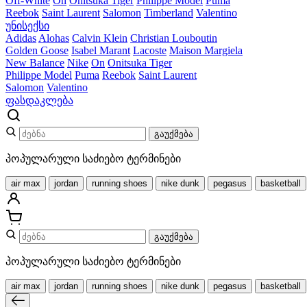
Off-White
On
Onitsuka Tiger
Philippe Model
Puma
Reebok
Saint Laurent
Salomon
Timberland
Valentino
უნისექსი
Adidas
Alohas
Calvin Klein
Christian Louboutin
Golden Goose
Isabel Marant
Lacoste
Maison Margiela
New Balance
Nike
On
Onitsuka Tiger
Philippe Model
Puma
Reebok
Saint Laurent
Salomon
Valentino
ფასდაკლება
გაუქმება
პოპულარული საძიებო ტერმინები
air max
jordan
running shoes
nike dunk
pegasus
basketball
გაუქმება
პოპულარული საძიებო ტერმინები
air max
jordan
running shoes
nike dunk
pegasus
basketball