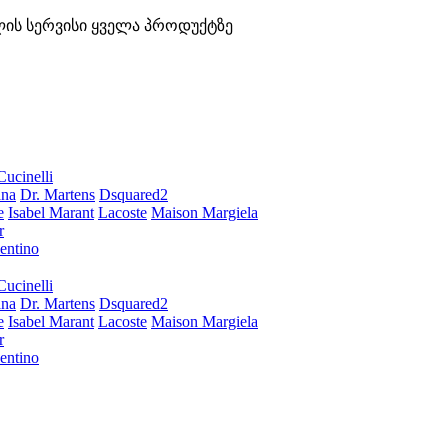
ლის სერვისი ყველა პროდუქტზე
Cucinelli
ana
Dr. Martens
Dsquared2
e
Isabel Marant
Lacoste
Maison Margiela
r
entino
Cucinelli
ana
Dr. Martens
Dsquared2
e
Isabel Marant
Lacoste
Maison Margiela
r
entino