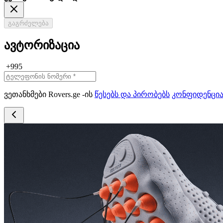
გაგრძელება
ავტორიზაცია
+995
ვეთანხმები Rovers.ge -ის
წესებს და პირობებს
კონფიდენცი