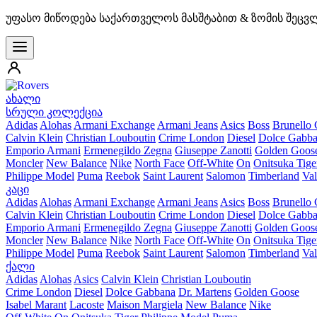
უფასო მიწოდება საქართველოს მასშტაბით & ზომის შეცვ
ახალი
სრული კოლექცია
Adidas
Alohas
Armani Exchange
Armani Jeans
Asics
Boss
Brunello 
Calvin Klein
Christian Louboutin
Crime London
Diesel
Dolce Gabb
Emporio Armani
Ermenegildo Zegna
Giuseppe Zanotti
Golden Goos
Moncler
New Balance
Nike
North Face
Off-White
On
Onitsuka Tige
Philippe Model
Puma
Reebok
Saint Laurent
Salomon
Timberland
Val
კაცი
Adidas
Alohas
Armani Exchange
Armani Jeans
Asics
Boss
Brunello 
Calvin Klein
Christian Louboutin
Crime London
Diesel
Dolce Gabb
Emporio Armani
Ermenegildo Zegna
Giuseppe Zanotti
Golden Goos
Moncler
New Balance
Nike
North Face
Off-White
On
Onitsuka Tige
Philippe Model
Puma
Reebok
Saint Laurent
Salomon
Timberland
Val
ქალი
Adidas
Alohas
Asics
Calvin Klein
Christian Louboutin
Crime London
Diesel
Dolce Gabbana
Dr. Martens
Golden Goose
Isabel Marant
Lacoste
Maison Margiela
New Balance
Nike