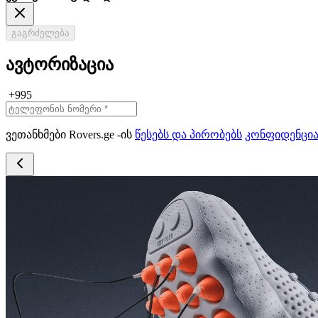
გაგრძელება
ავტორიზაცია
+995
ვეთანხმები Rovers.ge -ის
წესებს და პირობებს
კონფიდენცი