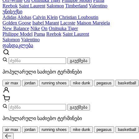
Off-White
On
Onitsuka Tiger
Philippe Model
Puma
Reebok
Saint Laurent
Salomon
Timberland
Valentino
უნისექსი
Adidas
Alohas
Calvin Klein
Christian Louboutin
Golden Goose
Isabel Marant
Lacoste
Maison Margiela
New Balance
Nike
On
Onitsuka Tiger
Philippe Model
Puma
Reebok
Saint Laurent
Salomon
Valentino
ფასდაკლება
გაუქმება
პოპულარული საძიებო ტერმინები
air max
jordan
running shoes
nike dunk
pegasus
basketball
გაუქმება
პოპულარული საძიებო ტერმინები
air max
jordan
running shoes
nike dunk
pegasus
basketball