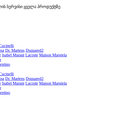
ლის სერვისი ყველა პროდუქტზე
Cucinelli
ana
Dr. Martens
Dsquared2
e
Isabel Marant
Lacoste
Maison Margiela
r
entino
Cucinelli
ana
Dr. Martens
Dsquared2
e
Isabel Marant
Lacoste
Maison Margiela
r
entino