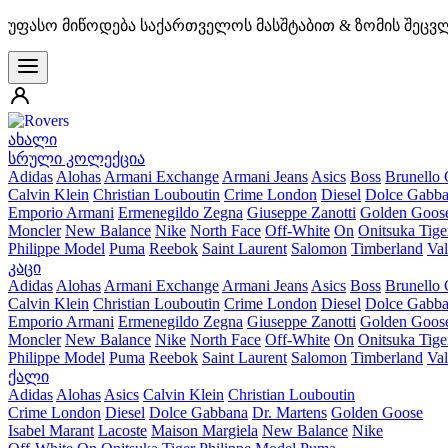
უფასო მიწოდება საქართველოს მასშტაბით & ზომის შეცვ
ახალი
სრული კოლექცია
Adidas
Alohas
Armani Exchange
Armani Jeans
Asics
Boss
Brunello 
Calvin Klein
Christian Louboutin
Crime London
Diesel
Dolce Gabb
Emporio Armani
Ermenegildo Zegna
Giuseppe Zanotti
Golden Goos
Moncler
New Balance
Nike
North Face
Off-White
On
Onitsuka Tige
Philippe Model
Puma
Reebok
Saint Laurent
Salomon
Timberland
Val
კაცი
Adidas
Alohas
Armani Exchange
Armani Jeans
Asics
Boss
Brunello 
Calvin Klein
Christian Louboutin
Crime London
Diesel
Dolce Gabb
Emporio Armani
Ermenegildo Zegna
Giuseppe Zanotti
Golden Goos
Moncler
New Balance
Nike
North Face
Off-White
On
Onitsuka Tige
Philippe Model
Puma
Reebok
Saint Laurent
Salomon
Timberland
Val
ქალი
Adidas
Alohas
Asics
Calvin Klein
Christian Louboutin
Crime London
Diesel
Dolce Gabbana
Dr. Martens
Golden Goose
Isabel Marant
Lacoste
Maison Margiela
New Balance
Nike