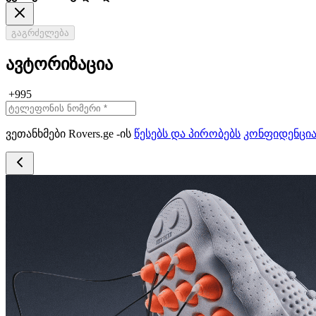
გაგრძელება
ავტორიზაცია
+995
ვეთანხმები Rovers.ge -ის
წესებს და პირობებს
კონფიდენცი