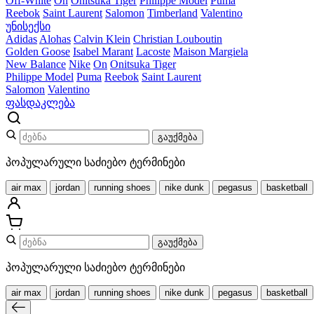
Off-White
On
Onitsuka Tiger
Philippe Model
Puma
Reebok
Saint Laurent
Salomon
Timberland
Valentino
უნისექსი
Adidas
Alohas
Calvin Klein
Christian Louboutin
Golden Goose
Isabel Marant
Lacoste
Maison Margiela
New Balance
Nike
On
Onitsuka Tiger
Philippe Model
Puma
Reebok
Saint Laurent
Salomon
Valentino
ფასდაკლება
გაუქმება
პოპულარული საძიებო ტერმინები
air max
jordan
running shoes
nike dunk
pegasus
basketball
გაუქმება
პოპულარული საძიებო ტერმინები
air max
jordan
running shoes
nike dunk
pegasus
basketball