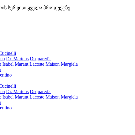
ლის სერვისი ყველა პროდუქტზე
Cucinelli
ana
Dr. Martens
Dsquared2
e
Isabel Marant
Lacoste
Maison Margiela
r
entino
Cucinelli
ana
Dr. Martens
Dsquared2
e
Isabel Marant
Lacoste
Maison Margiela
r
entino