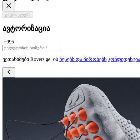
გაგრძელება
ავტორიზაცია
+995
ვეთანხმები Rovers.ge -ის
წესებს და პირობებს
კონფიდენცი