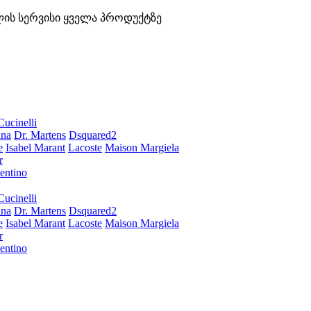
ლის სერვისი ყველა პროდუქტზე
Cucinelli
ana
Dr. Martens
Dsquared2
e
Isabel Marant
Lacoste
Maison Margiela
r
entino
Cucinelli
ana
Dr. Martens
Dsquared2
e
Isabel Marant
Lacoste
Maison Margiela
r
entino