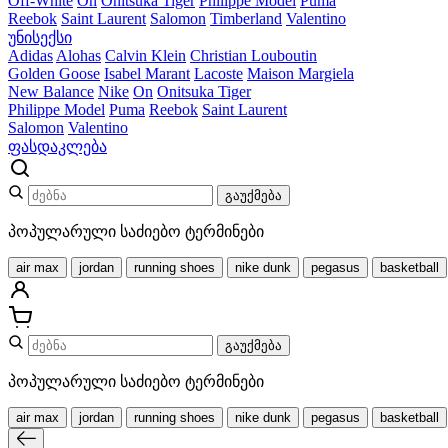
Off-White
On
Onitsuka Tiger
Philippe Model
Puma
Reebok
Saint Laurent
Salomon
Timberland
Valentino
უნისექსი
Adidas
Alohas
Calvin Klein
Christian Louboutin
Golden Goose
Isabel Marant
Lacoste
Maison Margiela
New Balance
Nike
On
Onitsuka Tiger
Philippe Model
Puma
Reebok
Saint Laurent
Salomon
Valentino
ფასდაკლება
გაუქმება
პოპულარული საძიებო ტერმინები
air max
jordan
running shoes
nike dunk
pegasus
basketball
გაუქმება
პოპულარული საძიებო ტერმინები
air max
jordan
running shoes
nike dunk
pegasus
basketball