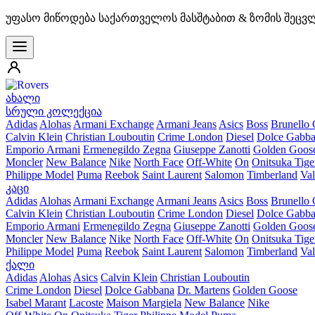
უფასო მიწოდება საქართველოს მასშტაბით & ზომის შეცვ
ახალი
სრული კოლექცია
Adidas
Alohas
Armani Exchange
Armani Jeans
Asics
Boss
Brunello 
Calvin Klein
Christian Louboutin
Crime London
Diesel
Dolce Gabb
Emporio Armani
Ermenegildo Zegna
Giuseppe Zanotti
Golden Goos
Moncler
New Balance
Nike
North Face
Off-White
On
Onitsuka Tige
Philippe Model
Puma
Reebok
Saint Laurent
Salomon
Timberland
Val
კაცი
Adidas
Alohas
Armani Exchange
Armani Jeans
Asics
Boss
Brunello 
Calvin Klein
Christian Louboutin
Crime London
Diesel
Dolce Gabb
Emporio Armani
Ermenegildo Zegna
Giuseppe Zanotti
Golden Goos
Moncler
New Balance
Nike
North Face
Off-White
On
Onitsuka Tige
Philippe Model
Puma
Reebok
Saint Laurent
Salomon
Timberland
Val
ქალი
Adidas
Alohas
Asics
Calvin Klein
Christian Louboutin
Crime London
Diesel
Dolce Gabbana
Dr. Martens
Golden Goose
Isabel Marant
Lacoste
Maison Margiela
New Balance
Nike