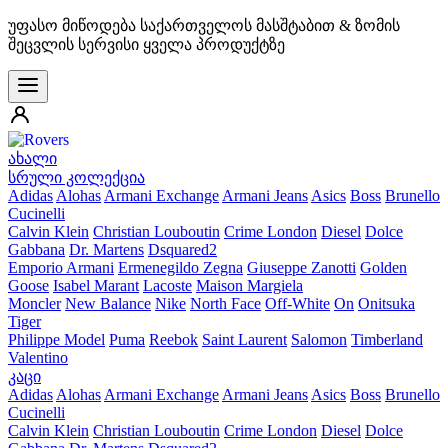
უფასო მიწოდება საქართველოს მასშტაბით & ზომის
შეცვლის სერვისი ყველა პროდუქტზე
ახალი
სრული კოლექცია
Adidas
Alohas
Armani Exchange
Armani Jeans
Asics
Boss
Brunello
Cucinelli
Calvin Klein
Christian Louboutin
Crime London
Diesel
Dolce
Gabbana
Dr. Martens
Dsquared2
Emporio Armani
Ermenegildo Zegna
Giuseppe Zanotti
Golden
Goose
Isabel Marant
Lacoste
Maison Margiela
Moncler
New Balance
Nike
North Face
Off-White
On
Onitsuka
Tiger
Philippe Model
Puma
Reebok
Saint Laurent
Salomon
Timberland
Valentino
კაცი
Adidas
Alohas
Armani Exchange
Armani Jeans
Asics
Boss
Brunello
Cucinelli
Calvin Klein
Christian Louboutin
Crime London
Diesel
Dolce