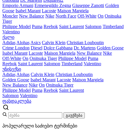
Gabbana
Dr. Martens
Dsquared2
Emporio Armani
Ermenegildo Zegna
Giuseppe Zanotti
Golden
Goose
Isabel Marant
Lacoste
Maison Margiela
Moncler
New Balance
Nike
North Face
Off-White
On
Onitsuka
Tiger
Philippe Model
Puma
Reebok
Saint Laurent
Salomon
Timberland
Valentino
ქალი
Adidas
Alohas
Asics
Calvin Klein
Christian Louboutin
Crime London
Diesel
Dolce Gabbana
Dr. Martens
Golden Goose
Isabel Marant
Lacoste
Maison Margiela
New Balance
Nike
Off-White
On
Onitsuka Tiger
Philippe Model
Puma
Reebok
Saint Laurent
Salomon
Timberland
Valentino
უნისექსი
Adidas
Alohas
Calvin Klein
Christian Louboutin
Golden Goose
Isabel Marant
Lacoste
Maison Margiela
New Balance
Nike
On
Onitsuka Tiger
Philippe Model
Puma
Reebok
Saint Laurent
Salomon
Valentino
ფასდაკლება
გაუქმება
პოპულარული საძიებო ტერმინები