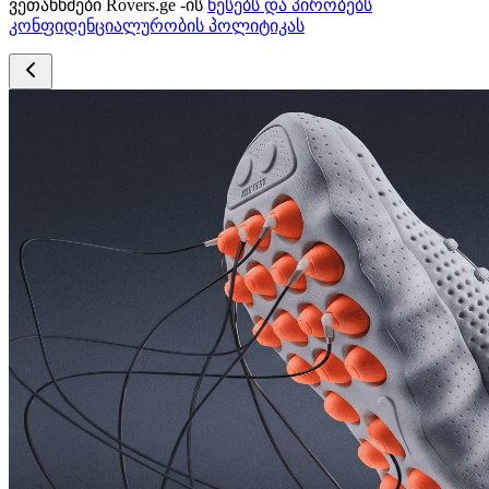
ვეთანხმები Rovers.ge -ის
წესებს და პირობებს
კონფიდენციალურობის პოლიტიკას