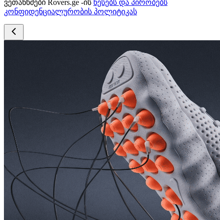
ვეთანხმები Rovers.ge -ის
წესებს და პირობებს
კონფიდენციალურობის პოლიტიკას