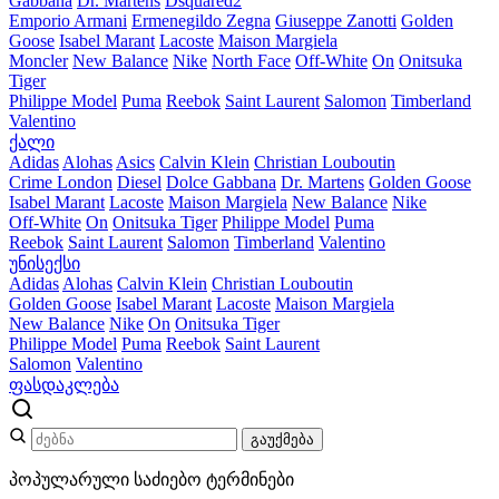
Gabbana
Dr. Martens
Dsquared2
Emporio Armani
Ermenegildo Zegna
Giuseppe Zanotti
Golden
Goose
Isabel Marant
Lacoste
Maison Margiela
Moncler
New Balance
Nike
North Face
Off-White
On
Onitsuka
Tiger
Philippe Model
Puma
Reebok
Saint Laurent
Salomon
Timberland
Valentino
ქალი
Adidas
Alohas
Asics
Calvin Klein
Christian Louboutin
Crime London
Diesel
Dolce Gabbana
Dr. Martens
Golden Goose
Isabel Marant
Lacoste
Maison Margiela
New Balance
Nike
Off-White
On
Onitsuka Tiger
Philippe Model
Puma
Reebok
Saint Laurent
Salomon
Timberland
Valentino
უნისექსი
Adidas
Alohas
Calvin Klein
Christian Louboutin
Golden Goose
Isabel Marant
Lacoste
Maison Margiela
New Balance
Nike
On
Onitsuka Tiger
Philippe Model
Puma
Reebok
Saint Laurent
Salomon
Valentino
ფასდაკლება
გაუქმება
პოპულარული საძიებო ტერმინები