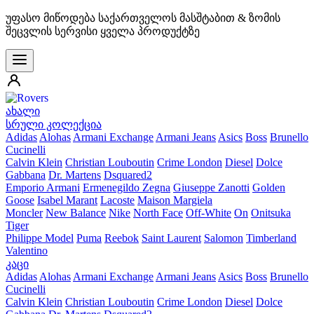
უფასო მიწოდება საქართველოს მასშტაბით & ზომის
შეცვლის სერვისი ყველა პროდუქტზე
ახალი
სრული კოლექცია
Adidas
Alohas
Armani Exchange
Armani Jeans
Asics
Boss
Brunello
Cucinelli
Calvin Klein
Christian Louboutin
Crime London
Diesel
Dolce
Gabbana
Dr. Martens
Dsquared2
Emporio Armani
Ermenegildo Zegna
Giuseppe Zanotti
Golden
Goose
Isabel Marant
Lacoste
Maison Margiela
Moncler
New Balance
Nike
North Face
Off-White
On
Onitsuka
Tiger
Philippe Model
Puma
Reebok
Saint Laurent
Salomon
Timberland
Valentino
კაცი
Adidas
Alohas
Armani Exchange
Armani Jeans
Asics
Boss
Brunello
Cucinelli
Calvin Klein
Christian Louboutin
Crime London
Diesel
Dolce