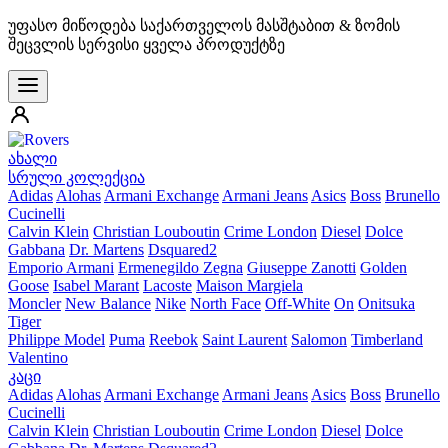
უფასო მიწოდება საქართველოს მასშტაბით & ზომის
შეცვლის სერვისი ყველა პროდუქტზე
ახალი
სრული კოლექცია
Adidas
Alohas
Armani Exchange
Armani Jeans
Asics
Boss
Brunello
Cucinelli
Calvin Klein
Christian Louboutin
Crime London
Diesel
Dolce
Gabbana
Dr. Martens
Dsquared2
Emporio Armani
Ermenegildo Zegna
Giuseppe Zanotti
Golden
Goose
Isabel Marant
Lacoste
Maison Margiela
Moncler
New Balance
Nike
North Face
Off-White
On
Onitsuka
Tiger
Philippe Model
Puma
Reebok
Saint Laurent
Salomon
Timberland
Valentino
კაცი
Adidas
Alohas
Armani Exchange
Armani Jeans
Asics
Boss
Brunello
Cucinelli
Calvin Klein
Christian Louboutin
Crime London
Diesel
Dolce