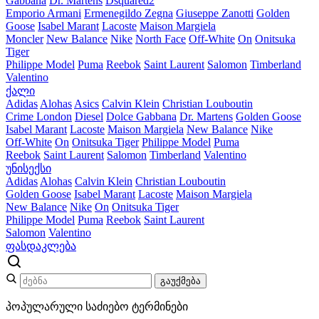
Gabbana
Dr. Martens
Dsquared2
Emporio Armani
Ermenegildo Zegna
Giuseppe Zanotti
Golden
Goose
Isabel Marant
Lacoste
Maison Margiela
Moncler
New Balance
Nike
North Face
Off-White
On
Onitsuka
Tiger
Philippe Model
Puma
Reebok
Saint Laurent
Salomon
Timberland
Valentino
ქალი
Adidas
Alohas
Asics
Calvin Klein
Christian Louboutin
Crime London
Diesel
Dolce Gabbana
Dr. Martens
Golden Goose
Isabel Marant
Lacoste
Maison Margiela
New Balance
Nike
Off-White
On
Onitsuka Tiger
Philippe Model
Puma
Reebok
Saint Laurent
Salomon
Timberland
Valentino
უნისექსი
Adidas
Alohas
Calvin Klein
Christian Louboutin
Golden Goose
Isabel Marant
Lacoste
Maison Margiela
New Balance
Nike
On
Onitsuka Tiger
Philippe Model
Puma
Reebok
Saint Laurent
Salomon
Valentino
ფასდაკლება
გაუქმება
პოპულარული საძიებო ტერმინები