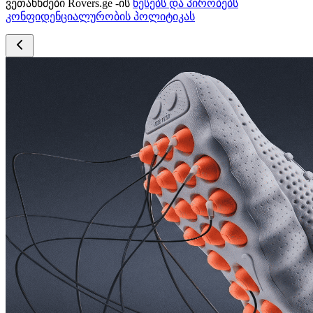
ვეთანხმები Rovers.ge -ის
წესებს და პირობებს
კონფიდენციალურობის პოლიტიკას