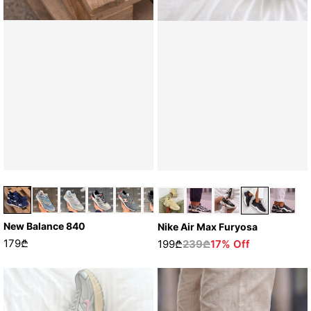
New Balance 840
Nike Air Max Furyosa
179₾
199₾
239₾
17% Off