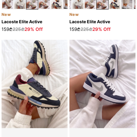
New
New
Lacoste Elite Active
Lacoste Elite Active
159₾
225₾
29% Off
159₾
225₾
29% Off