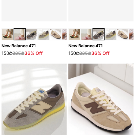
New Balance 471
New Balance 471
150₾
235₾
36% Off
150₾
235₾
36% Off