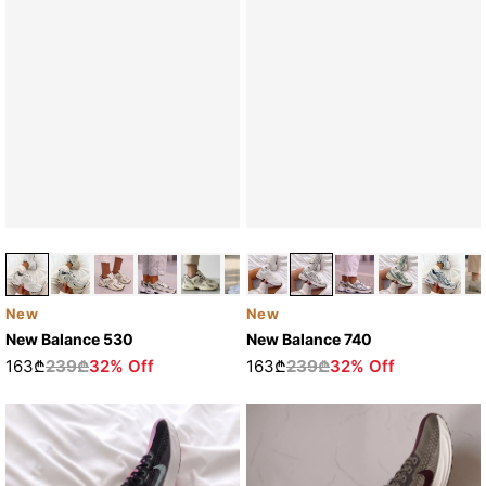
New
New
New Balance 530
New Balance 740
163₾
239₾
32% Off
163₾
239₾
32% Off