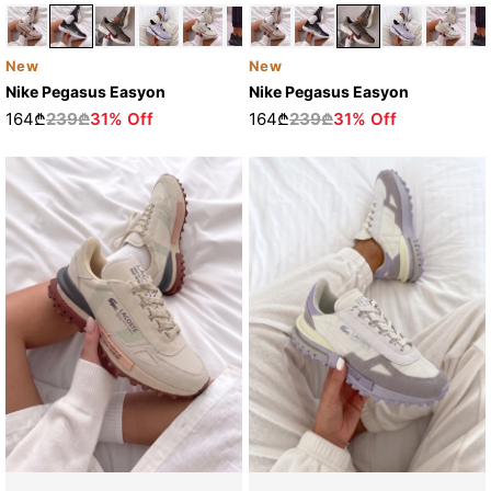
New
New
Nike Pegasus Easyon
Nike Pegasus Easyon
164₾
239₾
31% Off
164₾
239₾
31% Off