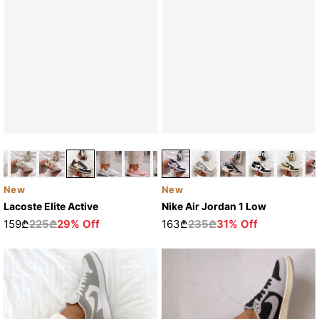
New
New
Lacoste Elite Active
Nike Air Jordan 1 Low
159₾
225₾
29% Off
163₾
235₾
31% Off