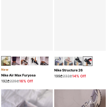
New
Nike Structure 26
Nike Air Max Furyosa
199₾
232₾
14% Off
192₾
229₾
16% Off