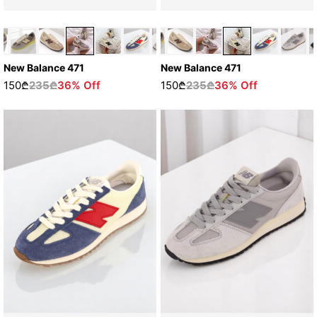
New Balance 471
New Balance 471
150₾
235₾
36% Off
150₾
235₾
36% Off