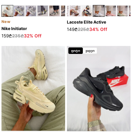
New
Lacoste Elite Active
Nike Initiator
149₾
225₾
34% Off
159₾
235₾
32% Off
ფოტო
ვიდეო