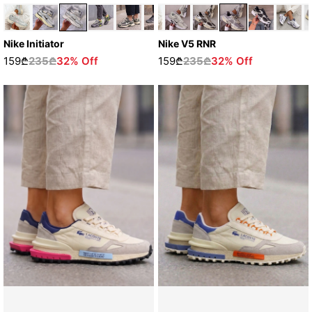
Nike Initiator
Nike V5 RNR
159₾
235₾
32% Off
159₾
235₾
32% Off