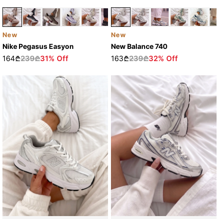
New
New
Nike Pegasus Easyon
New Balance 740
164₾
239₾
31% Off
163₾
239₾
32% Off