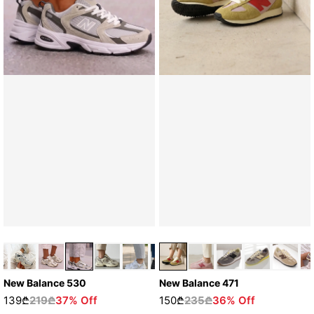
New Balance 471
New Balance 530
150₾
235₾
36% Off
139₾
219₾
37% Off