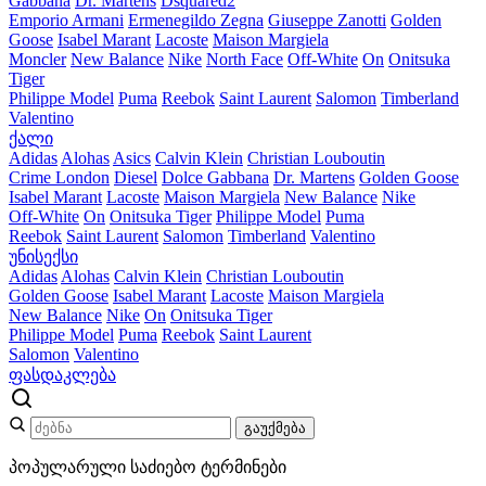
Gabbana
Dr. Martens
Dsquared2
Emporio Armani
Ermenegildo Zegna
Giuseppe Zanotti
Golden
Goose
Isabel Marant
Lacoste
Maison Margiela
Moncler
New Balance
Nike
North Face
Off-White
On
Onitsuka
Tiger
Philippe Model
Puma
Reebok
Saint Laurent
Salomon
Timberland
Valentino
ქალი
Adidas
Alohas
Asics
Calvin Klein
Christian Louboutin
Crime London
Diesel
Dolce Gabbana
Dr. Martens
Golden Goose
Isabel Marant
Lacoste
Maison Margiela
New Balance
Nike
Off-White
On
Onitsuka Tiger
Philippe Model
Puma
Reebok
Saint Laurent
Salomon
Timberland
Valentino
უნისექსი
Adidas
Alohas
Calvin Klein
Christian Louboutin
Golden Goose
Isabel Marant
Lacoste
Maison Margiela
New Balance
Nike
On
Onitsuka Tiger
Philippe Model
Puma
Reebok
Saint Laurent
Salomon
Valentino
ფასდაკლება
გაუქმება
პოპულარული საძიებო ტერმინები