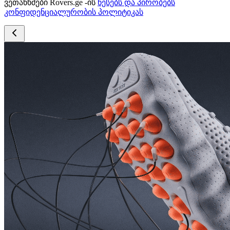
ვეთანხმები Rovers.ge -ის
წესებს და პირობებს
კონფიდენციალურობის პოლიტიკას