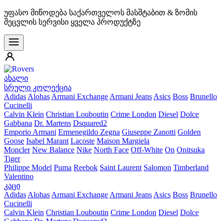
უფასო მიწოდება საქართველოს მასშტაბით & ზომის
შეცვლის სერვისი ყველა პროდუქტზე
ახალი
სრული კოლექცია
Adidas
Alohas
Armani Exchange
Armani Jeans
Asics
Boss
Brunello
Cucinelli
Calvin Klein
Christian Louboutin
Crime London
Diesel
Dolce
Gabbana
Dr. Martens
Dsquared2
Emporio Armani
Ermenegildo Zegna
Giuseppe Zanotti
Golden
Goose
Isabel Marant
Lacoste
Maison Margiela
Moncler
New Balance
Nike
North Face
Off-White
On
Onitsuka
Tiger
Philippe Model
Puma
Reebok
Saint Laurent
Salomon
Timberland
Valentino
კაცი
Adidas
Alohas
Armani Exchange
Armani Jeans
Asics
Boss
Brunello
Cucinelli
Calvin Klein
Christian Louboutin
Crime London
Diesel
Dolce