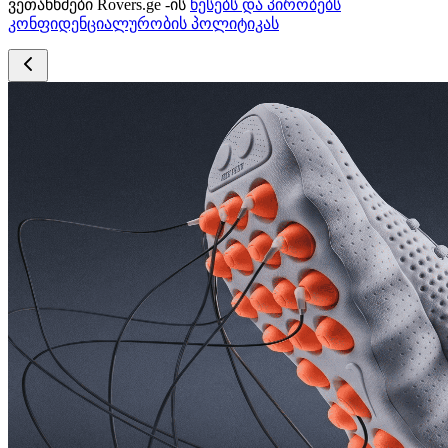
ვეთანხმები Rovers.ge -ის
წესებს და პირობებს
კონფიდენციალურობის პოლიტიკას