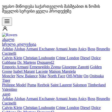
უფასო მიწოდება საქართველოს მასშტაბით & ზომის
შეცვლის სერვისი ყველა პროდუქტზე
ახალი
სრული კოლექცია
Adidas
Alohas
Armani Exchange
Armani Jeans
Asics
Boss
Brunello
Cucinelli
Calvin Klein
Christian Louboutin
Crime London
Diesel
Dolce
Gabbana
Dr. Martens
Dsquared2
Emporio Armani
Ermenegildo Zegna
Giuseppe Zanotti
Golden
Goose
Isabel Marant
Lacoste
Maison Margiela
Moncler
New Balance
Nike
North Face
Off-White
On
Onitsuka
Tiger
Philippe Model
Puma
Reebok
Saint Laurent
Salomon
Timberland
Valentino
კაცი
Adidas
Alohas
Armani Exchange
Armani Jeans
Asics
Boss
Brunello
Cucinelli
Calvin Klein
Christian Louboutin
Crime London
Diesel
Dolce