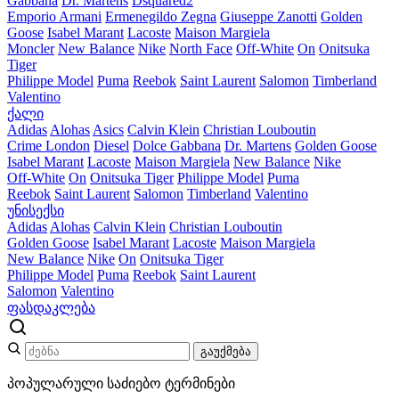
Gabbana
Dr. Martens
Dsquared2
Emporio Armani
Ermenegildo Zegna
Giuseppe Zanotti
Golden
Goose
Isabel Marant
Lacoste
Maison Margiela
Moncler
New Balance
Nike
North Face
Off-White
On
Onitsuka
Tiger
Philippe Model
Puma
Reebok
Saint Laurent
Salomon
Timberland
Valentino
ქალი
Adidas
Alohas
Asics
Calvin Klein
Christian Louboutin
Crime London
Diesel
Dolce Gabbana
Dr. Martens
Golden Goose
Isabel Marant
Lacoste
Maison Margiela
New Balance
Nike
Off-White
On
Onitsuka Tiger
Philippe Model
Puma
Reebok
Saint Laurent
Salomon
Timberland
Valentino
უნისექსი
Adidas
Alohas
Calvin Klein
Christian Louboutin
Golden Goose
Isabel Marant
Lacoste
Maison Margiela
New Balance
Nike
On
Onitsuka Tiger
Philippe Model
Puma
Reebok
Saint Laurent
Salomon
Valentino
ფასდაკლება
გაუქმება
პოპულარული საძიებო ტერმინები