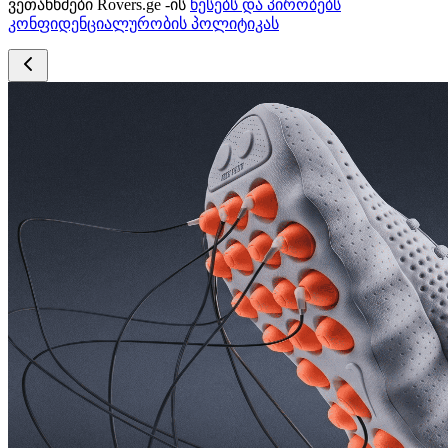
ვეთანხმები Rovers.ge -ის
წესებს და პირობებს
კონფიდენციალურობის პოლიტიკას