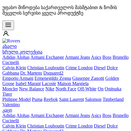
უფასო მიწოდება საქართველოს მასშტაბით & ზომის
შეცვლის სერვისი ყველა პროდუქტზე
ახალი
სრული კოლექცია
Adidas
Alohas
Armani Exchange
Armani Jeans
Asics
Boss
Brunello
Cucinelli
Calvin Klein
Christian Louboutin
Crime London
Diesel
Dolce
Gabbana
Dr. Martens
Dsquared2
Emporio Armani
Ermenegildo Zegna
Giuseppe Zanotti
Golden
Goose
Isabel Marant
Lacoste
Maison Margiela
Moncler
New Balance
Nike
North Face
Off-White
On
Onitsuka
Tiger
Philippe Model
Puma
Reebok
Saint Laurent
Salomon
Timberland
Valentino
კაცი
Adidas
Alohas
Armani Exchange
Armani Jeans
Asics
Boss
Brunello
Cucinelli
Calvin Klein
Christian Louboutin
Crime London
Diesel
Dolce