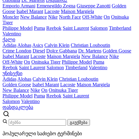
Gabbana
Dr. Martens
Dsquared2
Emporio Armani
Ermenegildo Zegna
Giuseppe Zanotti
Golden
Goose
Isabel Marant
Lacoste
Maison Margiela
Moncler
New Balance
Nike
North Face
Off-White
On
Onitsuka
Tiger
Philippe Model
Puma
Reebok
Saint Laurent
Salomon
Timberland
Valentino
ქალი
Adidas
Alohas
Asics
Calvin Klein
Christian Louboutin
Crime London
Diesel
Dolce Gabbana
Dr. Martens
Golden Goose
Isabel Marant
Lacoste
Maison Margiela
New Balance
Nike
Off-White
On
Onitsuka Tiger
Philippe Model
Puma
Reebok
Saint Laurent
Salomon
Timberland
Valentino
უნისექსი
Adidas
Alohas
Calvin Klein
Christian Louboutin
Golden Goose
Isabel Marant
Lacoste
Maison Margiela
New Balance
Nike
On
Onitsuka Tiger
Philippe Model
Puma
Reebok
Saint Laurent
Salomon
Valentino
ფასდაკლება
გაუქმება
პოპულარული საძიებო ტერმინები