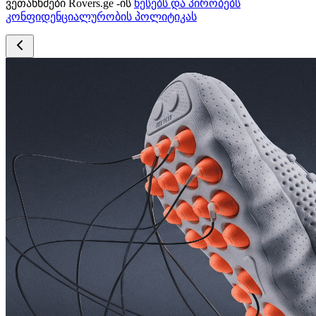
ვეთანხმები Rovers.ge -ის
წესებს და პირობებს
კონფიდენციალურობის პოლიტიკას