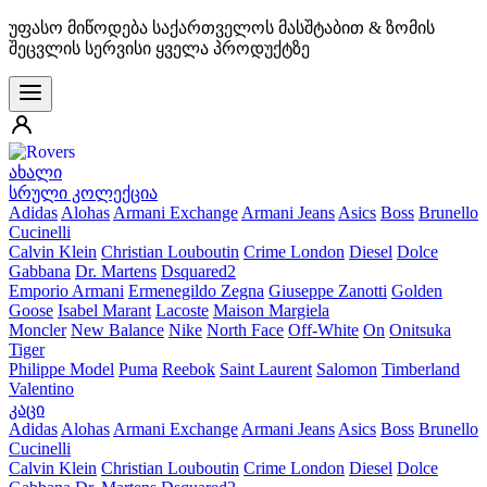
უფასო მიწოდება საქართველოს მასშტაბით & ზომის
შეცვლის სერვისი ყველა პროდუქტზე
ახალი
სრული კოლექცია
Adidas
Alohas
Armani Exchange
Armani Jeans
Asics
Boss
Brunello
Cucinelli
Calvin Klein
Christian Louboutin
Crime London
Diesel
Dolce
Gabbana
Dr. Martens
Dsquared2
Emporio Armani
Ermenegildo Zegna
Giuseppe Zanotti
Golden
Goose
Isabel Marant
Lacoste
Maison Margiela
Moncler
New Balance
Nike
North Face
Off-White
On
Onitsuka
Tiger
Philippe Model
Puma
Reebok
Saint Laurent
Salomon
Timberland
Valentino
კაცი
Adidas
Alohas
Armani Exchange
Armani Jeans
Asics
Boss
Brunello
Cucinelli
Calvin Klein
Christian Louboutin
Crime London
Diesel
Dolce