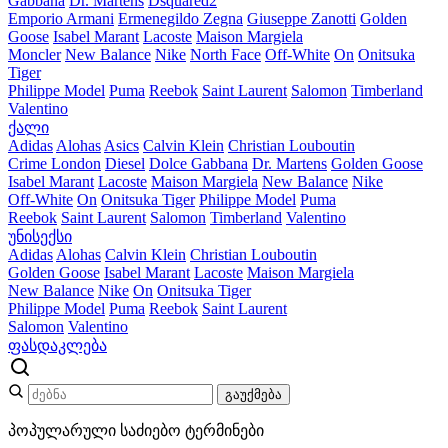
Gabbana
Dr. Martens
Dsquared2
Emporio Armani
Ermenegildo Zegna
Giuseppe Zanotti
Golden
Goose
Isabel Marant
Lacoste
Maison Margiela
Moncler
New Balance
Nike
North Face
Off-White
On
Onitsuka
Tiger
Philippe Model
Puma
Reebok
Saint Laurent
Salomon
Timberland
Valentino
ქალი
Adidas
Alohas
Asics
Calvin Klein
Christian Louboutin
Crime London
Diesel
Dolce Gabbana
Dr. Martens
Golden Goose
Isabel Marant
Lacoste
Maison Margiela
New Balance
Nike
Off-White
On
Onitsuka Tiger
Philippe Model
Puma
Reebok
Saint Laurent
Salomon
Timberland
Valentino
უნისექსი
Adidas
Alohas
Calvin Klein
Christian Louboutin
Golden Goose
Isabel Marant
Lacoste
Maison Margiela
New Balance
Nike
On
Onitsuka Tiger
Philippe Model
Puma
Reebok
Saint Laurent
Salomon
Valentino
ფასდაკლება
გაუქმება
პოპულარული საძიებო ტერმინები