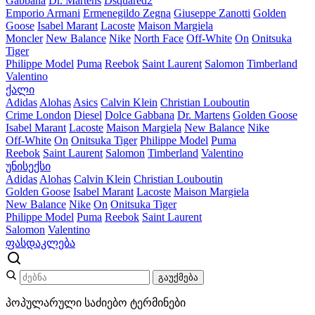
Gabbana
Dr. Martens
Dsquared2
Emporio Armani
Ermenegildo Zegna
Giuseppe Zanotti
Golden
Goose
Isabel Marant
Lacoste
Maison Margiela
Moncler
New Balance
Nike
North Face
Off-White
On
Onitsuka
Tiger
Philippe Model
Puma
Reebok
Saint Laurent
Salomon
Timberland
Valentino
ქალი
Adidas
Alohas
Asics
Calvin Klein
Christian Louboutin
Crime London
Diesel
Dolce Gabbana
Dr. Martens
Golden Goose
Isabel Marant
Lacoste
Maison Margiela
New Balance
Nike
Off-White
On
Onitsuka Tiger
Philippe Model
Puma
Reebok
Saint Laurent
Salomon
Timberland
Valentino
უნისექსი
Adidas
Alohas
Calvin Klein
Christian Louboutin
Golden Goose
Isabel Marant
Lacoste
Maison Margiela
New Balance
Nike
On
Onitsuka Tiger
Philippe Model
Puma
Reebok
Saint Laurent
Salomon
Valentino
ფასდაკლება
გაუქმება
პოპულარული საძიებო ტერმინები