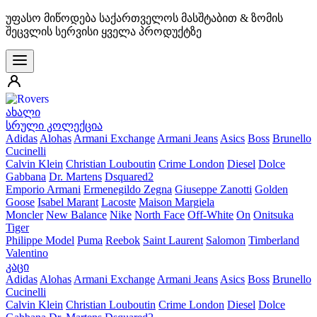
უფასო მიწოდება საქართველოს მასშტაბით & ზომის
შეცვლის სერვისი ყველა პროდუქტზე
ახალი
სრული კოლექცია
Adidas
Alohas
Armani Exchange
Armani Jeans
Asics
Boss
Brunello
Cucinelli
Calvin Klein
Christian Louboutin
Crime London
Diesel
Dolce
Gabbana
Dr. Martens
Dsquared2
Emporio Armani
Ermenegildo Zegna
Giuseppe Zanotti
Golden
Goose
Isabel Marant
Lacoste
Maison Margiela
Moncler
New Balance
Nike
North Face
Off-White
On
Onitsuka
Tiger
Philippe Model
Puma
Reebok
Saint Laurent
Salomon
Timberland
Valentino
კაცი
Adidas
Alohas
Armani Exchange
Armani Jeans
Asics
Boss
Brunello
Cucinelli
Calvin Klein
Christian Louboutin
Crime London
Diesel
Dolce