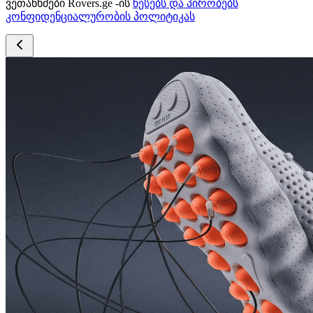
ვეთანხმები Rovers.ge -ის
წესებს და პირობებს
კონფიდენციალურობის პოლიტიკას