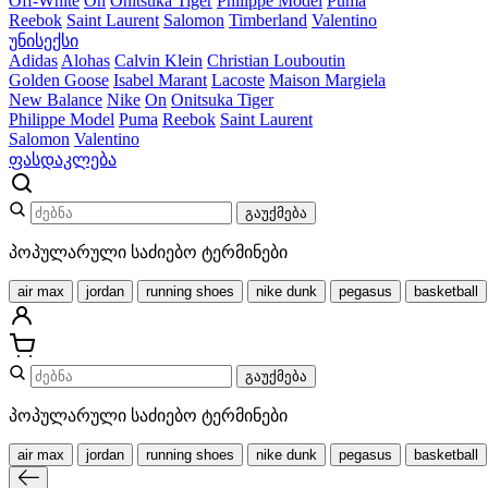
Off-White
On
Onitsuka Tiger
Philippe Model
Puma
Reebok
Saint Laurent
Salomon
Timberland
Valentino
უნისექსი
Adidas
Alohas
Calvin Klein
Christian Louboutin
Golden Goose
Isabel Marant
Lacoste
Maison Margiela
New Balance
Nike
On
Onitsuka Tiger
Philippe Model
Puma
Reebok
Saint Laurent
Salomon
Valentino
ფასდაკლება
გაუქმება
პოპულარული საძიებო ტერმინები
air max
jordan
running shoes
nike dunk
pegasus
basketball
გაუქმება
პოპულარული საძიებო ტერმინები
air max
jordan
running shoes
nike dunk
pegasus
basketball