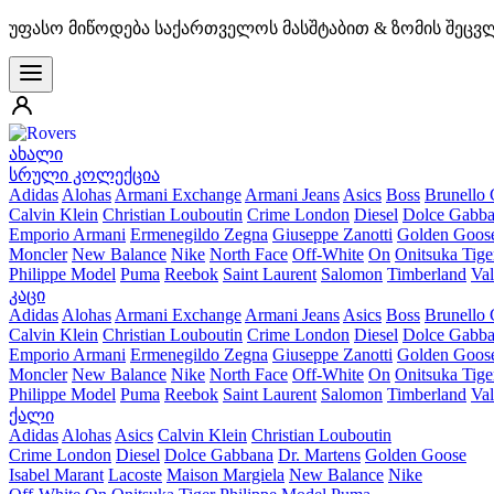
უფასო მიწოდება საქართველოს მასშტაბით & ზომის შეცვ
ახალი
სრული კოლექცია
Adidas
Alohas
Armani Exchange
Armani Jeans
Asics
Boss
Brunello 
Calvin Klein
Christian Louboutin
Crime London
Diesel
Dolce Gabb
Emporio Armani
Ermenegildo Zegna
Giuseppe Zanotti
Golden Goos
Moncler
New Balance
Nike
North Face
Off-White
On
Onitsuka Tige
Philippe Model
Puma
Reebok
Saint Laurent
Salomon
Timberland
Val
კაცი
Adidas
Alohas
Armani Exchange
Armani Jeans
Asics
Boss
Brunello 
Calvin Klein
Christian Louboutin
Crime London
Diesel
Dolce Gabb
Emporio Armani
Ermenegildo Zegna
Giuseppe Zanotti
Golden Goos
Moncler
New Balance
Nike
North Face
Off-White
On
Onitsuka Tige
Philippe Model
Puma
Reebok
Saint Laurent
Salomon
Timberland
Val
ქალი
Adidas
Alohas
Asics
Calvin Klein
Christian Louboutin
Crime London
Diesel
Dolce Gabbana
Dr. Martens
Golden Goose
Isabel Marant
Lacoste
Maison Margiela
New Balance
Nike