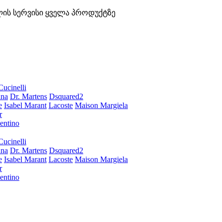
ლის სერვისი ყველა პროდუქტზე
Cucinelli
ana
Dr. Martens
Dsquared2
e
Isabel Marant
Lacoste
Maison Margiela
r
entino
Cucinelli
ana
Dr. Martens
Dsquared2
e
Isabel Marant
Lacoste
Maison Margiela
r
entino