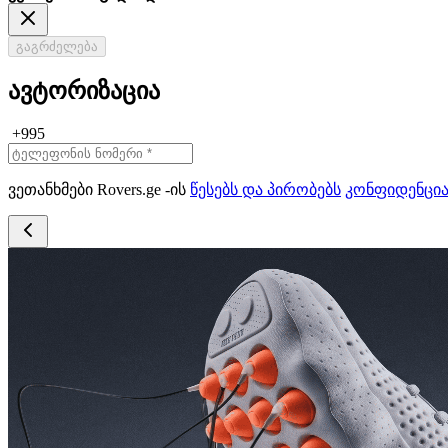
გაგრძელება
ავტორიზაცია
+995
ვეთანხმები Rovers.ge -ის
წესებს და პირობებს
კონფიდენცი