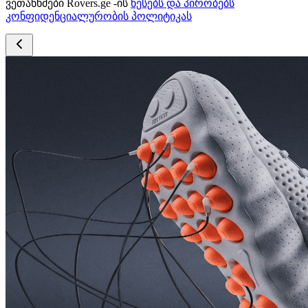
ვეთანხმები Rovers.ge -ის
წესებს და პირობებს
კონფიდენციალურობის პოლიტიკას