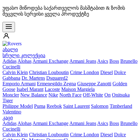
უფასო მიწოდება საქართველოს მასშტაბით & ზომის
შეცვლის სერვისი ყველა პროდუქტზე
ახალი
სრული კოლექცია
Adidas
Alohas
Armani Exchange
Armani Jeans
Asics
Boss
Brunello
Cucinelli
Calvin Klein
Christian Louboutin
Crime London
Diesel
Dolce
Gabbana
Dr. Martens
Dsquared2
Emporio Armani
Ermenegildo Zegna
Giuseppe Zanotti
Golden
Goose
Isabel Marant
Lacoste
Maison Margiela
Moncler
New Balance
Nike
North Face
Off-White
On
Onitsuka
Tiger
Philippe Model
Puma
Reebok
Saint Laurent
Salomon
Timberland
Valentino
კაცი
Adidas
Alohas
Armani Exchange
Armani Jeans
Asics
Boss
Brunello
Cucinelli
Calvin Klein
Christian Louboutin
Crime London
Diesel
Dolce