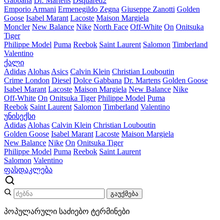
Gabbana
Dr. Martens
Dsquared2
Emporio Armani
Ermenegildo Zegna
Giuseppe Zanotti
Golden
Goose
Isabel Marant
Lacoste
Maison Margiela
Moncler
New Balance
Nike
North Face
Off-White
On
Onitsuka
Tiger
Philippe Model
Puma
Reebok
Saint Laurent
Salomon
Timberland
Valentino
ქალი
Adidas
Alohas
Asics
Calvin Klein
Christian Louboutin
Crime London
Diesel
Dolce Gabbana
Dr. Martens
Golden Goose
Isabel Marant
Lacoste
Maison Margiela
New Balance
Nike
Off-White
On
Onitsuka Tiger
Philippe Model
Puma
Reebok
Saint Laurent
Salomon
Timberland
Valentino
უნისექსი
Adidas
Alohas
Calvin Klein
Christian Louboutin
Golden Goose
Isabel Marant
Lacoste
Maison Margiela
New Balance
Nike
On
Onitsuka Tiger
Philippe Model
Puma
Reebok
Saint Laurent
Salomon
Valentino
ფასდაკლება
გაუქმება
პოპულარული საძიებო ტერმინები