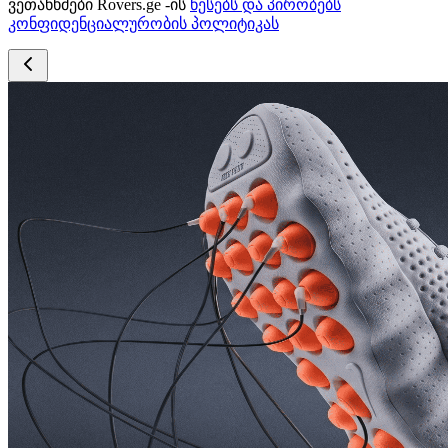
ვეთანხმები Rovers.ge -ის
წესებს და პირობებს
კონფიდენციალურობის პოლიტიკას