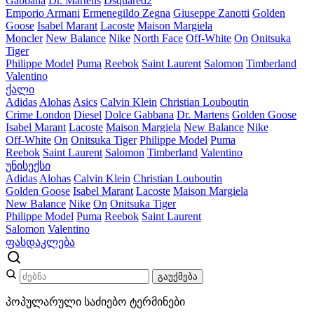
Gabbana
Dr. Martens
Dsquared2
Emporio Armani
Ermenegildo Zegna
Giuseppe Zanotti
Golden
Goose
Isabel Marant
Lacoste
Maison Margiela
Moncler
New Balance
Nike
North Face
Off-White
On
Onitsuka
Tiger
Philippe Model
Puma
Reebok
Saint Laurent
Salomon
Timberland
Valentino
ქალი
Adidas
Alohas
Asics
Calvin Klein
Christian Louboutin
Crime London
Diesel
Dolce Gabbana
Dr. Martens
Golden Goose
Isabel Marant
Lacoste
Maison Margiela
New Balance
Nike
Off-White
On
Onitsuka Tiger
Philippe Model
Puma
Reebok
Saint Laurent
Salomon
Timberland
Valentino
უნისექსი
Adidas
Alohas
Calvin Klein
Christian Louboutin
Golden Goose
Isabel Marant
Lacoste
Maison Margiela
New Balance
Nike
On
Onitsuka Tiger
Philippe Model
Puma
Reebok
Saint Laurent
Salomon
Valentino
ფასდაკლება
გაუქმება
პოპულარული საძიებო ტერმინები