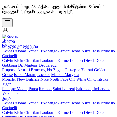
უფასო მიწოდება საქართველოს მასშტაბით & ზომის
შეცვლის სერვისი ყველა პროდუქტზე
ახალი
სრული კოლექცია
Adidas
Alohas
Armani Exchange
Armani Jeans
Asics
Boss
Brunello
Cucinelli
Calvin Klein
Christian Louboutin
Crime London
Diesel
Dolce
Gabbana
Dr. Martens
Dsquared2
Emporio Armani
Ermenegildo Zegna
Giuseppe Zanotti
Golden
Goose
Isabel Marant
Lacoste
Maison Margiela
Moncler
New Balance
Nike
North Face
Off-White
On
Onitsuka
Tiger
Philippe Model
Puma
Reebok
Saint Laurent
Salomon
Timberland
Valentino
კაცი
Adidas
Alohas
Armani Exchange
Armani Jeans
Asics
Boss
Brunello
Cucinelli
Calvin Klein
Christian Louboutin
Crime London
Diesel
Dolce