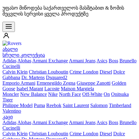
უფასო მიწოდება საქართველოს მასშტაბით & ზომის
შეცვლის სერვისი ყველა პროდუქტზე
ახალი
სრული კოლექცია
Adidas
Alohas
Armani Exchange
Armani Jeans
Asics
Boss
Brunello
Cucinelli
Calvin Klein
Christian Louboutin
Crime London
Diesel
Dolce
Gabbana
Dr. Martens
Dsquared2
Emporio Armani
Ermenegildo Zegna
Giuseppe Zanotti
Golden
Goose
Isabel Marant
Lacoste
Maison Margiela
Moncler
New Balance
Nike
North Face
Off-White
On
Onitsuka
Tiger
Philippe Model
Puma
Reebok
Saint Laurent
Salomon
Timberland
Valentino
კაცი
Adidas
Alohas
Armani Exchange
Armani Jeans
Asics
Boss
Brunello
Cucinelli
Calvin Klein
Christian Louboutin
Crime London
Diesel
Dolce