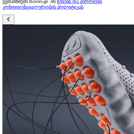
ვეთანხმები Rovers.ge -ის
წესებს და პირობებს
კონფიდენციალურობის პოლიტიკას