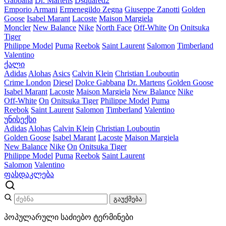
Gabbana
Dr. Martens
Dsquared2
Emporio Armani
Ermenegildo Zegna
Giuseppe Zanotti
Golden
Goose
Isabel Marant
Lacoste
Maison Margiela
Moncler
New Balance
Nike
North Face
Off-White
On
Onitsuka
Tiger
Philippe Model
Puma
Reebok
Saint Laurent
Salomon
Timberland
Valentino
ქალი
Adidas
Alohas
Asics
Calvin Klein
Christian Louboutin
Crime London
Diesel
Dolce Gabbana
Dr. Martens
Golden Goose
Isabel Marant
Lacoste
Maison Margiela
New Balance
Nike
Off-White
On
Onitsuka Tiger
Philippe Model
Puma
Reebok
Saint Laurent
Salomon
Timberland
Valentino
უნისექსი
Adidas
Alohas
Calvin Klein
Christian Louboutin
Golden Goose
Isabel Marant
Lacoste
Maison Margiela
New Balance
Nike
On
Onitsuka Tiger
Philippe Model
Puma
Reebok
Saint Laurent
Salomon
Valentino
ფასდაკლება
გაუქმება
პოპულარული საძიებო ტერმინები