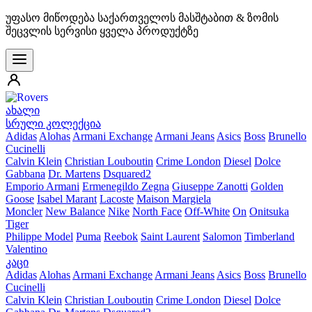
უფასო მიწოდება საქართველოს მასშტაბით & ზომის
შეცვლის სერვისი ყველა პროდუქტზე
ახალი
სრული კოლექცია
Adidas
Alohas
Armani Exchange
Armani Jeans
Asics
Boss
Brunello
Cucinelli
Calvin Klein
Christian Louboutin
Crime London
Diesel
Dolce
Gabbana
Dr. Martens
Dsquared2
Emporio Armani
Ermenegildo Zegna
Giuseppe Zanotti
Golden
Goose
Isabel Marant
Lacoste
Maison Margiela
Moncler
New Balance
Nike
North Face
Off-White
On
Onitsuka
Tiger
Philippe Model
Puma
Reebok
Saint Laurent
Salomon
Timberland
Valentino
კაცი
Adidas
Alohas
Armani Exchange
Armani Jeans
Asics
Boss
Brunello
Cucinelli
Calvin Klein
Christian Louboutin
Crime London
Diesel
Dolce