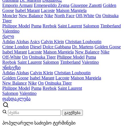
Gabbana
Dr. Martens
Dsquared2
Emporio Armani
Ermenegildo Zegna
Giuseppe Zanotti
Golden
Goose
Isabel Marant
Lacoste
Maison Margiela
Moncler
New Balance
Nike
North Face
Off-White
On
Onitsuka
Tiger
Philippe Model
Puma
Reebok
Saint Laurent
Salomon
Timberland
Valentino
ქალი
Adidas
Alohas
Asics
Calvin Klein
Christian Louboutin
Crime London
Diesel
Dolce Gabbana
Dr. Martens
Golden Goose
Isabel Marant
Lacoste
Maison Margiela
New Balance
Nike
Off-White
On
Onitsuka Tiger
Philippe Model
Puma
Reebok
Saint Laurent
Salomon
Timberland
Valentino
უნისექსი
Adidas
Alohas
Calvin Klein
Christian Louboutin
Golden Goose
Isabel Marant
Lacoste
Maison Margiela
New Balance
Nike
On
Onitsuka Tiger
Philippe Model
Puma
Reebok
Saint Laurent
Salomon
Valentino
ფასდაკლება
გაუქმება
პოპულარული საძიებო ტერმინები