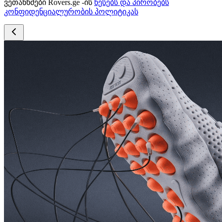
ვეთანხმები Rovers.ge -ის
წესებს და პირობებს
კონფიდენციალურობის პოლიტიკას