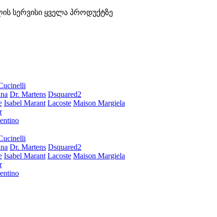
ლის სერვისი ყველა პროდუქტზე
Cucinelli
ana
Dr. Martens
Dsquared2
e
Isabel Marant
Lacoste
Maison Margiela
r
entino
Cucinelli
ana
Dr. Martens
Dsquared2
e
Isabel Marant
Lacoste
Maison Margiela
r
entino