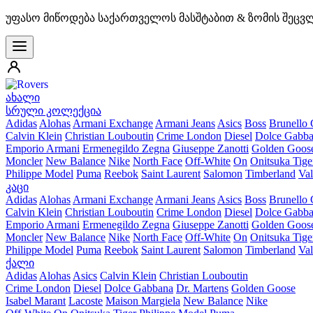
უფასო მიწოდება საქართველოს მასშტაბით & ზომის შეცვ
ახალი
სრული კოლექცია
Adidas
Alohas
Armani Exchange
Armani Jeans
Asics
Boss
Brunello 
Calvin Klein
Christian Louboutin
Crime London
Diesel
Dolce Gabb
Emporio Armani
Ermenegildo Zegna
Giuseppe Zanotti
Golden Goos
Moncler
New Balance
Nike
North Face
Off-White
On
Onitsuka Tige
Philippe Model
Puma
Reebok
Saint Laurent
Salomon
Timberland
Val
კაცი
Adidas
Alohas
Armani Exchange
Armani Jeans
Asics
Boss
Brunello 
Calvin Klein
Christian Louboutin
Crime London
Diesel
Dolce Gabb
Emporio Armani
Ermenegildo Zegna
Giuseppe Zanotti
Golden Goos
Moncler
New Balance
Nike
North Face
Off-White
On
Onitsuka Tige
Philippe Model
Puma
Reebok
Saint Laurent
Salomon
Timberland
Val
ქალი
Adidas
Alohas
Asics
Calvin Klein
Christian Louboutin
Crime London
Diesel
Dolce Gabbana
Dr. Martens
Golden Goose
Isabel Marant
Lacoste
Maison Margiela
New Balance
Nike