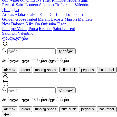
Off-White
On
Onitsuka Tiger
Philippe Model
Puma
Reebok
Saint Laurent
Salomon
Timberland
Valentino
უნისექსი
Adidas
Alohas
Calvin Klein
Christian Louboutin
Golden Goose
Isabel Marant
Lacoste
Maison Margiela
New Balance
Nike
On
Onitsuka Tiger
Philippe Model
Puma
Reebok
Saint Laurent
Salomon
Valentino
ფასდაკლება
გაუქმება
პოპულარული საძიებო ტერმინები
air max
jordan
running shoes
nike dunk
pegasus
basketball
გაუქმება
პოპულარული საძიებო ტერმინები
air max
jordan
running shoes
nike dunk
pegasus
basketball