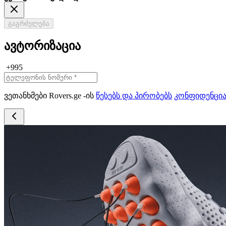
გაგრძელება
ავტორიზაცია
+995
ვეთანხმები Rovers.ge -ის
წესებს და პირობებს
კონფიდენცი