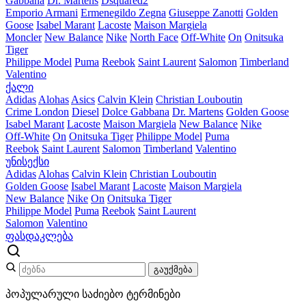
Gabbana
Dr. Martens
Dsquared2
Emporio Armani
Ermenegildo Zegna
Giuseppe Zanotti
Golden
Goose
Isabel Marant
Lacoste
Maison Margiela
Moncler
New Balance
Nike
North Face
Off-White
On
Onitsuka
Tiger
Philippe Model
Puma
Reebok
Saint Laurent
Salomon
Timberland
Valentino
ქალი
Adidas
Alohas
Asics
Calvin Klein
Christian Louboutin
Crime London
Diesel
Dolce Gabbana
Dr. Martens
Golden Goose
Isabel Marant
Lacoste
Maison Margiela
New Balance
Nike
Off-White
On
Onitsuka Tiger
Philippe Model
Puma
Reebok
Saint Laurent
Salomon
Timberland
Valentino
უნისექსი
Adidas
Alohas
Calvin Klein
Christian Louboutin
Golden Goose
Isabel Marant
Lacoste
Maison Margiela
New Balance
Nike
On
Onitsuka Tiger
Philippe Model
Puma
Reebok
Saint Laurent
Salomon
Valentino
ფასდაკლება
გაუქმება
პოპულარული საძიებო ტერმინები