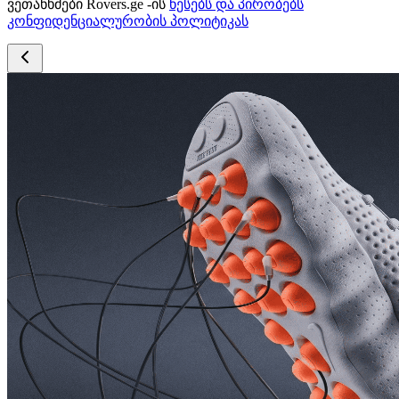
ვეთანხმები Rovers.ge -ის
წესებს და პირობებს
კონფიდენციალურობის პოლიტიკას