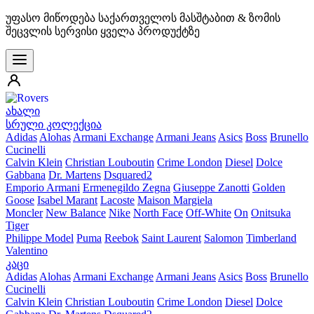
უფასო მიწოდება საქართველოს მასშტაბით & ზომის
შეცვლის სერვისი ყველა პროდუქტზე
ახალი
სრული კოლექცია
Adidas
Alohas
Armani Exchange
Armani Jeans
Asics
Boss
Brunello
Cucinelli
Calvin Klein
Christian Louboutin
Crime London
Diesel
Dolce
Gabbana
Dr. Martens
Dsquared2
Emporio Armani
Ermenegildo Zegna
Giuseppe Zanotti
Golden
Goose
Isabel Marant
Lacoste
Maison Margiela
Moncler
New Balance
Nike
North Face
Off-White
On
Onitsuka
Tiger
Philippe Model
Puma
Reebok
Saint Laurent
Salomon
Timberland
Valentino
კაცი
Adidas
Alohas
Armani Exchange
Armani Jeans
Asics
Boss
Brunello
Cucinelli
Calvin Klein
Christian Louboutin
Crime London
Diesel
Dolce