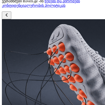
ვეთანხმები Rovers.ge -ის
წესებს და პირობებს
კონფიდენციალურობის პოლიტიკას