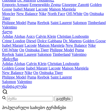
Gabbana
Dr. Martens
Dsquared2
Emporio Armani
Ermenegildo Zegna
Giuseppe Zanotti
Golden
Goose
Isabel Marant
Lacoste
Maison Margiela
Moncler
New Balance
Nike
North Face
Off-White
On
Onitsuka
Tiger
Philippe Model
Puma
Reebok
Saint Laurent
Salomon
Timberland
Valentino
ქალი
Adidas
Alohas
Asics
Calvin Klein
Christian Louboutin
Crime London
Diesel
Dolce Gabbana
Dr. Martens
Golden Goose
Isabel Marant
Lacoste
Maison Margiela
New Balance
Nike
Off-White
On
Onitsuka Tiger
Philippe Model
Puma
Reebok
Saint Laurent
Salomon
Timberland
Valentino
უნისექსი
Adidas
Alohas
Calvin Klein
Christian Louboutin
Golden Goose
Isabel Marant
Lacoste
Maison Margiela
New Balance
Nike
On
Onitsuka Tiger
Philippe Model
Puma
Reebok
Saint Laurent
Salomon
Valentino
ფასდაკლება
გაუქმება
პოპულარული საძიებო ტერმინები