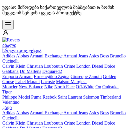
უფასო მიწოდება საქართველოს მასშტაბით & ზომის
შეცვლის სერვისი ყველა პროდუქტზე
ახალი
სრული კოლექცია
Adidas
Alohas
Armani Exchange
Armani Jeans
Asics
Boss
Brunello
Cucinelli
Calvin Klein
Christian Louboutin
Crime London
Diesel
Dolce
Gabbana
Dr. Martens
Dsquared2
Emporio Armani
Ermenegildo Zegna
Giuseppe Zanotti
Golden
Goose
Isabel Marant
Lacoste
Maison Margiela
Moncler
New Balance
Nike
North Face
Off-White
On
Onitsuka
Tiger
Philippe Model
Puma
Reebok
Saint Laurent
Salomon
Timberland
Valentino
კაცი
Adidas
Alohas
Armani Exchange
Armani Jeans
Asics
Boss
Brunello
Cucinelli
Calvin Klein
Christian Louboutin
Crime London
Diesel
Dolce