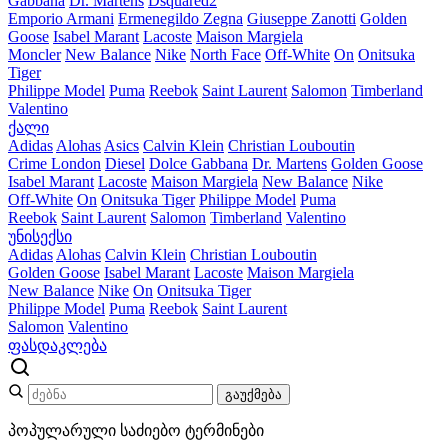
Gabbana
Dr. Martens
Dsquared2
Emporio Armani
Ermenegildo Zegna
Giuseppe Zanotti
Golden
Goose
Isabel Marant
Lacoste
Maison Margiela
Moncler
New Balance
Nike
North Face
Off-White
On
Onitsuka
Tiger
Philippe Model
Puma
Reebok
Saint Laurent
Salomon
Timberland
Valentino
ქალი
Adidas
Alohas
Asics
Calvin Klein
Christian Louboutin
Crime London
Diesel
Dolce Gabbana
Dr. Martens
Golden Goose
Isabel Marant
Lacoste
Maison Margiela
New Balance
Nike
Off-White
On
Onitsuka Tiger
Philippe Model
Puma
Reebok
Saint Laurent
Salomon
Timberland
Valentino
უნისექსი
Adidas
Alohas
Calvin Klein
Christian Louboutin
Golden Goose
Isabel Marant
Lacoste
Maison Margiela
New Balance
Nike
On
Onitsuka Tiger
Philippe Model
Puma
Reebok
Saint Laurent
Salomon
Valentino
ფასდაკლება
გაუქმება
პოპულარული საძიებო ტერმინები