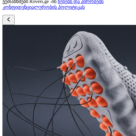
ვეთანხმები Rovers.ge -ის
წესებს და პირობებს
კონფიდენციალურობის პოლიტიკას